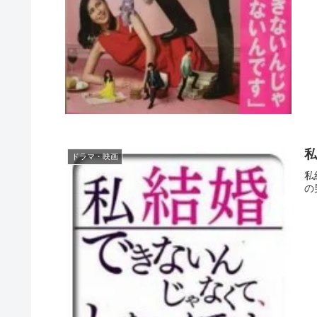
私
ドラマ・映画
私
の