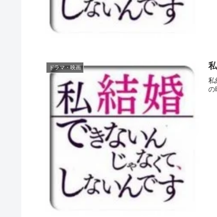
私
ドラマ・映画
私
の