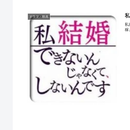
私
ドラマ・映画
私
稼