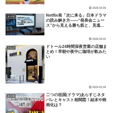
2026.03.04
Netflix発「次に来る」日本ドラマ
未分類
の読み解き方――“発表会ニュー
ス”から見える勝ち筋と、見逃し
ゼロの視聴術
2026.03.02
ドトール24時間深夜営業の店舗ま
グルメ
とめ！早朝や夜中に珈琲が飲みた
い
2024.01.04
二つの祖国(ドラマ)あらすじネタ
未分類
バレとキャスト相関図！結末や映
画化は？