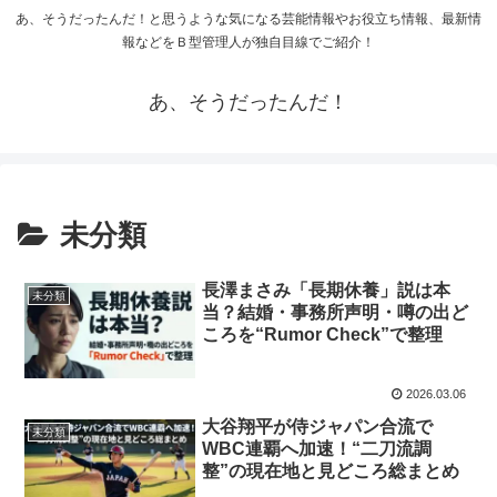
あ、そうだったんだ！と思うような気になる芸能情報やお役立ち情報、最新情
報などをＢ型管理人が独自目線でご紹介！
あ、そうだったんだ！
未分類
長澤まさみ「長期休養」説は本
未分類
当？結婚・事務所声明・噂の出ど
ころを“Rumor Check”で整理
2026.03.06
大谷翔平が侍ジャパン合流で
未分類
WBC連覇へ加速！“二刀流調
整”の現在地と見どころ総まとめ