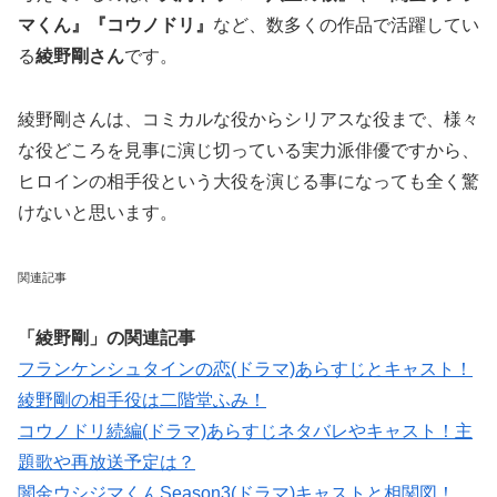
マくん』『コウノドリ』
など、数多くの作品で活躍してい
る
綾野剛さん
です。
綾野剛さんは、コミカルな役からシリアスな役まで、様々
な役どころを見事に演じ切っている実力派俳優ですから、
ヒロインの相手役という大役を演じる事になっても全く驚
けないと思います。
関連記事
「綾野剛」の関連記事
フランケンシュタインの恋(ドラマ)あらすじとキャスト！
綾野剛の相手役は二階堂ふみ！
コウノドリ続編(ドラマ)あらすじネタバレやキャスト！主
題歌や再放送予定は？
闇金ウシジマくんSeason3(ドラマ)キャストと相関図！