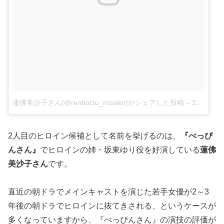
蓮佛美沙子さん(@renbutsu_misako)がシェアした投稿
–
2016 12月 12 8:33午後 PST
2人目のヒロイン候補として名前を挙げるのは、
『べっぴ
んさん』
でヒロインの姉・坂東ゆり役を好演している
蓮佛
美沙子さん
です。
直近の朝ドラでメインキャストを演じた若手女優が2～3
年後の朝ドラでヒロインに抜てきされる、というケースが
多くなっていますから、『べっぴんさん』の演技の評価が