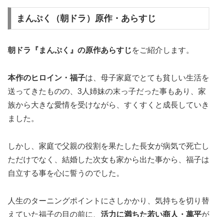
まんぷく（朝ドラ）原作・あらすじ
朝ドラ『まんぷく』の原作あらすじ
をご紹介します。
本作のヒロイン・福子
は、母子家庭でとても貧しい生活を
送ってきたものの、3人姉妹の末っ子だった事もあり、家
族から大きな愛情を受けながら、すくすくと成長していき
ました。
しかし、家庭で父親の役割を果たした長女が病気で死亡し
ただけでなく、結婚した次女も家から出た事から、福子は
自立する事を心に誓うのでした。
人生のターニングポイントにさしかかり、気持ちを切り替
えていた福子の目の前に、
活力に満ちた若い商人・萬平
が