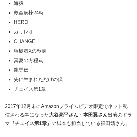
海猿
救命病棟24時
HERO
ガリレオ
CHANGE
容疑者Xの献身
真夏の方程式
龍馬伝
先に生まれただけの僕
チェイス第1章
2017年12月末にAmazonプライムビデオ限定でネット配
信される事になった
大谷亮平さん
・
本田翼さん
出演のドラ
マ
『チェイス第1章』
の脚本も担当している福田靖さん。