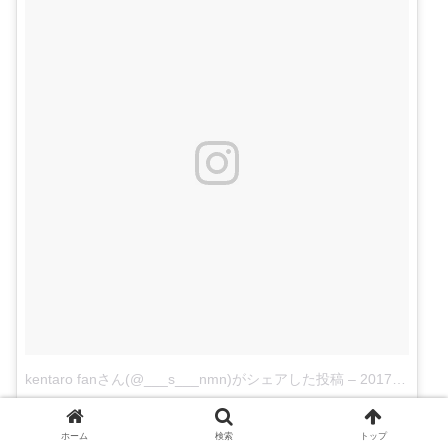
kentaro fanさん(@___s___nmn)がシェアした投稿
–
2017 11月 16 10:20午前 PST
ホーム
検索
トップ
萬平役の3人目の候補として挙げるのは、
『とと姉ちゃ