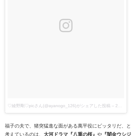
♡綾野剛♡picさん(@ayanogo_126)がシェアした投稿
–
2017 11月 15 11:24午後 PST
福子の夫で、猪突猛進な面がある萬平役にピッタリだ、と
考えているのは、
大河ドラマ『八重の桜』
や
『闇金ウシジ