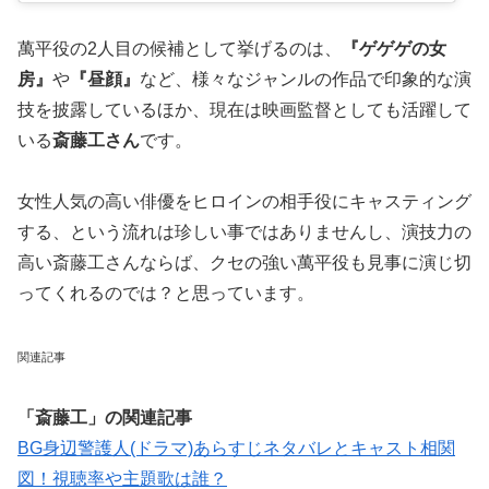
萬平役の2人目の候補として挙げるのは、
『ゲゲゲの女
房』
や
『昼顔』
など、様々なジャンルの作品で印象的な演
技を披露しているほか、現在は映画監督としても活躍して
いる
斎藤工さん
です。
女性人気の高い俳優をヒロインの相手役にキャスティング
する、という流れは珍しい事ではありませんし、演技力の
高い斎藤工さんならば、クセの強い萬平役も見事に演じ切
ってくれるのでは？と思っています。
関連記事
「斎藤工」の関連記事
BG身辺警護人(ドラマ)あらすじネタバレとキャスト相関
図！視聴率や主題歌は誰？