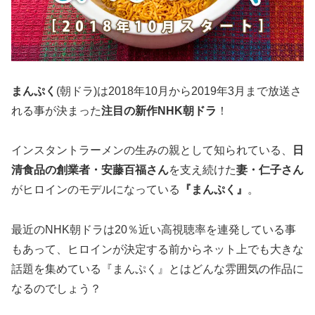
まんぷく
(朝ドラ)は
2018年10月から2019年3月まで
放送さ
れる事が決まった
注目の新作NHK朝ドラ
！
インスタントラーメンの生みの親として知られている、
日
清食品の創業者・安藤百福さん
を支え続けた
妻・仁子さん
がヒロインのモデルになっている
『まんぷく』
。
最近のNHK朝ドラは
20％
近い高視聴率を連発している事
もあって、ヒロインが決定する前からネット上でも大きな
話題を集めている『まんぷく』とはどんな雰囲気の作品に
なるのでしょう？