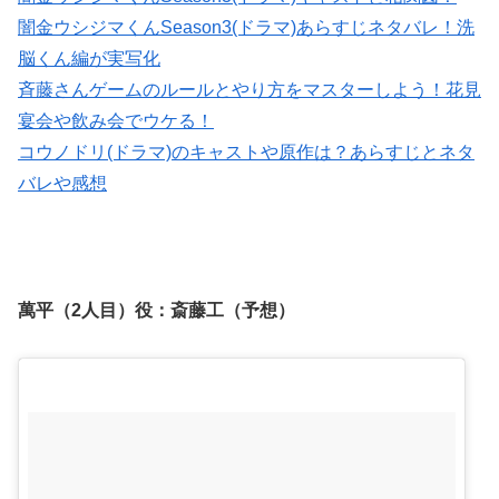
闇金ウシジマくんSeason3(ドラマ)あらすじネタバレ！洗
脳くん編が実写化
斉藤さんゲームのルールとやり方をマスターしよう！花見
宴会や飲み会でウケる！
コウノドリ(ドラマ)のキャストや原作は？あらすじとネタ
バレや感想
萬平（2人目）役：
斎藤工（予想）