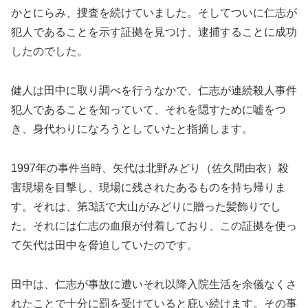
かとにらみ、捜査を続けていました。そしてついに仁志が
犯人であることを示す証拠を見つけ、逮捕することに成功
したのでした。
健人は田中に取り調べを行うなかで、仁志が連続殺人事件
犯人であることを知っていて、それを隠すために嘘をつ
き、身代わりになろうとしていたと指摘します。
1997年の事件当時、矢代は北野みどり（佐久間由衣）殺
害現場を目撃し、現場に残されたあるものを持ち帰りま
す。それは、第3話で大山がみどりに贈った髪飾りでし
た。それには仁志の血痕が付着しており、この証拠を使っ
て矢代は田中を脅迫していたのです。
田中は、仁志が事故に遭いそれ以降入院生活を余儀なくさ
れたことで十分に罰を受けていると庇い続けます。その事