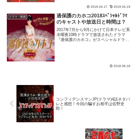
が300万部を突破した浅田次郎さん原作の
小説が...
2019.04.17
2019.04.19
過保護のカホコ2018ｽﾍﾟｼｬﾙﾄﾞﾗﾏ
ドラマ・映画
のキャストや放送日と時間は？
2017年7月から9月にかけて日本テレビ系
水曜夜10時ドラマで放送されたドラマ
『過保護のカホコ』がスペシャルドラマ
版として一夜限りの復活を果たします！
高畑充希さん、竹内涼真さんといった旬
な役者陣がキャスティングされ、最終回
に14.0％という...
2018.08.18
コンフィデンスマンJP(ドラマ)4話ネタバ
レと感想！今回の騙すお相手は佐野史
郎！