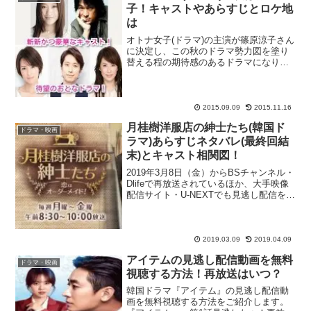
子！キャストやあらすじとロケ地
は
オトナ女子(ドラマ)の主演が篠原涼子さん
に決定し、この秋のドラマ勢力図を塗り
替える程の期待感のあるドラマになりそ
うです。篠原涼子さん以外のキャストも
超豪華で、これまで見たことのないキャ
スティングにも注目です！ドラマ『恋
仲』で20代前半の恋愛...
2015.09.09
2015.11.16
月桂樹洋服店の紳士たち(韓国ド
ドラマ・映画
ラマ)あらすじネタバレ(最終回結
末)とキャスト相関図！
2019年3月8日（金）からBSチャンネル・
Dlifeで再放送されているほか、大手映像
配信サイト・U-NEXTでも見逃し配信を実
施している韓流ドラマ『月桂樹洋服店の
紳士たち』をピックアップ！100年以上の
歴史を誇る洋服店が物語の舞台とな
り、...
2019.03.09
2019.04.09
アイテムの見逃し配信動画を無料
ドラマ・映画
視聴する方法！再放送はいつ？
韓国ドラマ『アイテム』の見逃し配信動
画を無料視聴する方法をご紹介します。