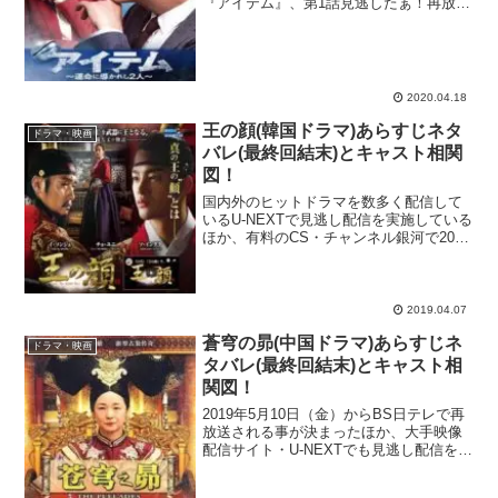
『アイテム』、第1話見逃したぁ！再放送
や無料で初回から見られるサイトってあ
るかな？ dailymotionや9tsuは違法で怖い
なぁ。合法サイトで見逃した回を無料視
聴...
2020.04.18
王の顔(韓国ドラマ)あらすじネタ
ドラマ・映画
バレ(最終回結末)とキャスト相関
図！
国内外のヒットドラマを数多く配信して
いるU-NEXTで見逃し配信を実施している
ほか、有料のCS・チャンネル銀河で2019
年4月3日（水）からノーカット字幕版の
再放送がスタートしている韓流ドラマ
『王の顔』を大特集！韓国リメイク版の
『空から降る...
2019.04.07
蒼穹の昴(中国ドラマ)あらすじネ
ドラマ・映画
タバレ(最終回結末)とキャスト相
関図！
2019年5月10日（金）からBS日テレで再
放送される事が決まったほか、大手映像
配信サイト・U-NEXTでも見逃し配信を実
施している日中合作ドラマ『蒼穹の昴』
をピックアップ！シリーズ累計発行部数