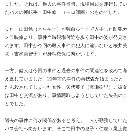
ました。それは、過去の事件当時、現場周辺を運行してい
たバスの運転手・田中修一（モロ師岡）のものでした。
また、山田勉（木村祐一）が独自ルートで入手した防犯カ
メラ映像より、事件当時現場付近を歩く田中の姿が発見さ
れます。田中が今回の殺人事件の犯人に違いないと桜井美
咲（吉瀬美智子）が身柄確保に向かいます。
一方、健人は今回の事件と過去の事件の関連性を改めて考
え直していました。21年前の事件の再捜査が始まったと
たん殺されてしまった女性、矢代英子（真瀬樹里）。彼女
は田中と交流があり、事情聴取しようとしていた矢先のこ
とでした。
過去の事件に何か関係があると考え、二人が勤務していた
バス会社へ向かいます。そこで田中の息子・仁志（尾上寛