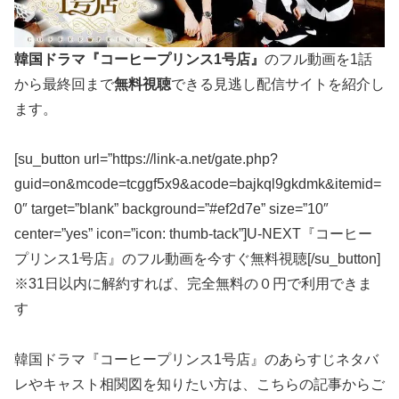
韓国ドラマ『コーヒープリンス1号店』
のフル動画を1話
から最終回まで
無料視聴
できる見逃し配信サイトを紹介し
ます。
[su_button url=”https://link-a.net/gate.php?
guid=on&mcode=tcggf5x9&acode=bajkql9gkdmk&itemid=
0″ target=”blank” background=”#ef2d7e” size=”10″
center=”yes” icon=”icon: thumb-tack”]U-NEXT『コーヒー
プリンス1号店』のフル動画を今すぐ無料視聴[/su_button]
※31日以内に解約すれば、完全無料の０円で利用できま
す
韓国ドラマ『コーヒープリンス1号店』のあらすじネタバ
レやキャスト相関図を知りたい方は、こちらの記事からご