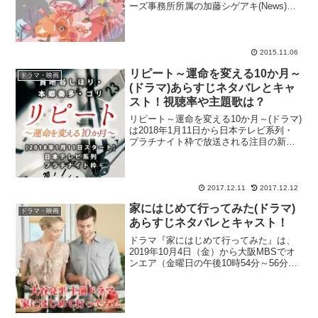
ーズ事務所所属の加藤シゲアキ(News)さ
んの話題の処女小説『ピンクとグレー』
（角川文庫）がHey! Say! JUMPの中島裕
翔さん主演、菅田将暉さん共演で映画
化...
2015.11.06
リピート～運命を変える10か月～
ドラマ・映画
(ドラマ)あらすじネタバレとキャ
スト！視聴率や主題歌は？
リピート～運命を変える10か月～(ドラマ)
は2018年1月11日から日本テレビ系列・
プラチナイト枠で放送される注目の新作
ドラマ！高梨臨さんが主演した恋愛ドラ
マ『恋がヘタでも生きてます』や木村多
江さんが主演した復讐ドラマ『ブラック
リベンジ』な...
2017.12.11
2017.12.12
家にはじめて行ってみた(ドラマ)
ドラマ・映画
あらすじネタバレとキャスト！
ドラマ『家にはじめて行ってみた』は、
2019年10月4日（金）から大阪MBSでオ
ンエア（金曜日の午後10時54分～56分）
される事が決まった注目作！朝ドラ『ま
んぷく』や高視聴率ドラマ『ノーサイ
ド・ゲーム』など、人気作に数多くキャ
スティングさ...