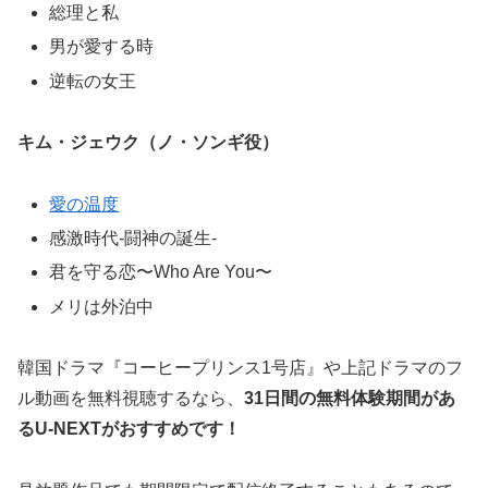
総理と私
男が愛する時
逆転の女王
キム・ジェウク（ノ・ソンギ役）
愛の温度
感激時代-闘神の誕生-
君を守る恋〜Who Are You〜
メリは外泊中
韓国ドラマ『コーヒープリンス1号店』や上記ドラマのフ
ル動画を無料視聴するなら、
31日間の無料体験期間があ
る
U-NEXT
がおすすめです！