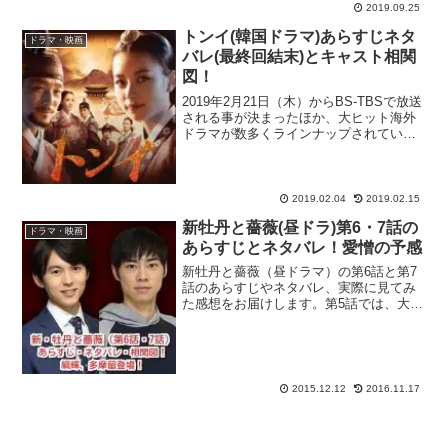
2019.09.25
トンイ(韓国ドラマ)あらすじネタ
ドラマ・映画
バレ(最終回結末)とキャスト相関
図！
2019年2月21日（木）からBS-TBSで放送
される事が決まったほか、大ヒット海外
ドラマが数多くラインナップされている
U-NEXTでも好評配信中の韓流時代劇ドラ
マ『トンイ』を大特集！朝鮮王朝時代屈
指の名君・英祖の祖母にあたる淑嬪崔氏
（スク...
2019.02.04
2019.02.15
新牡丹と薔薇(昼ドラ)第6・7話の
ドラマ・映画
あらすじとネタバレ！愛憎の予感
新牡丹と薔薇（昼ドラマ）の第6話と第7
話のあらすじやネタバレ、実際に見てみ
た感想をお届けします。第5話では、大人
になったぼたんと美輪子が、多摩外国人
墓地へ家族でやってきて、そこで多摩留
という青年とであいました。美輪子にひ
とめぼれした多摩留と...
2015.12.12
2016.11.17