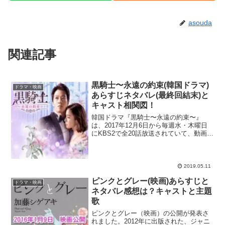
asouda
関連記事
黒騎士〜永遠の約束(韓国ドラマ)
ドラマ・映画
あらすじネタバレ(最終回結末)と
キャスト相関図！
韓国ドラマ『黒騎士〜永遠の約束〜』
は、2017年12月6日から毎週水・木曜日
にKBS2で全20話放送されていて、動画の
見逃しサイト・U-NEXTでも視聴可能で
す！このドラマ、放送開始とともに同時
間帯視聴率1位を独走し、視聴率10％越え
を叩き...
2019.05.11
ピンクとグレー(映画)あらすじと
ドラマ・映画
ネタバレ感想は？キャストと主題
歌
ピンクとグレー（映画）の公開が発表さ
れました。2012年に出版された、ジャニ