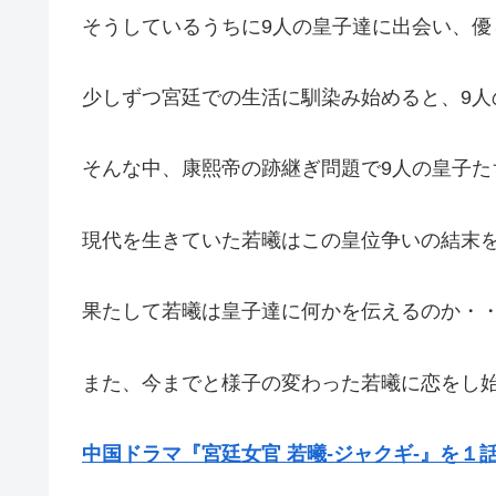
そうしているうちに9人の皇子達に出会い、
少しずつ宮廷での生活に馴染み始めると、9
そんな中、康熙帝の跡継ぎ問題で9人の皇子た
現代を生きていた若曦はこの皇位争いの結末
果たして若曦は皇子達に何かを伝えるのか・
また、今までと様子の変わった若曦に恋をし
中国ドラマ『宮廷女官 若曦-ジャクギ-』を１