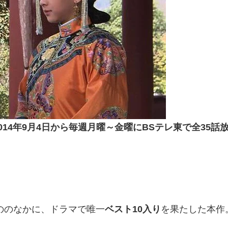
2014年9月4日から毎週月曜～金曜に
BSテレ東
で全
35
話
！
もののなかに、ドラマで唯一
ベスト
10
入り
を果たした本作