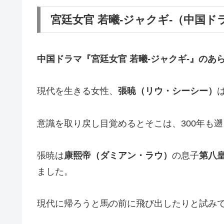
宮廷女官 若曦-ジャクギ-（中国
中国ドラマ『宮廷女官 若曦-ジャクギ-』の
あ
現代を生きる女性、
張暁（リウ・シーシー）
意識を取り戻し目覚めるとそこは、300年も遡
張暁は
康熙帝（ダミアン・ラウ）
の息子
第八
ました。
現代に帰ろうと馬の前に飛び出したりと試み