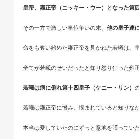
皇帝、
雍正帝（ニッキー・ウー）
となった第
その一方で激しい皇位争いの末、
他の皇子達
命をも奪い始めた雍正帝を見かねた若曦は、
全てが若曦のせいだったと知り怒り狂った雍
若曦は病に倒れ
第十四皇子（ケニー・リン）
若曦は雍正帝に憎み、恨まれていると知りな
本当は愛していたのにずっと意地を張ってい