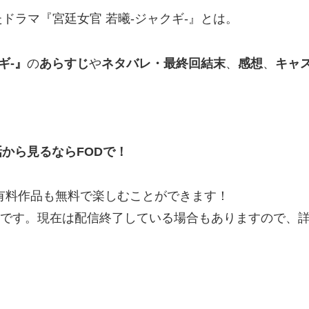
ドラマ『宮廷女官 若曦-ジャクギ-』とは。
ギ-』
の
あらすじ
や
ネタバレ・最終回結末
、
感想
、
キャ
話から見るなら
FOD
で！
の有料作品も無料で楽しむことができます！
情報です。現在は配信終了している場合もありますので、