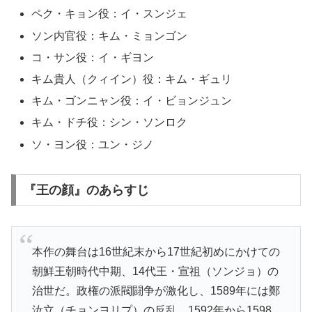
ペク・キョン役：イ・スンジェ
ソン内官役：キム・ミョンゴン
コ・サン役：イ・ギヨン
キム貴人（クィイン）役：キム・ギュリ
キム・ゴンニャン役：イ・ビョンジュン
キム・ドチ役：シン・ソンロク
ソ・ヨン役：ユン・ジノ
『王の顔』のあらすじ
本作の舞台は
16
世紀末から
17
世紀初めにかけての
朝鮮王朝時代中期、
14
代王・宣祖（ソンジョ）の
治世だ。政権の派閥闘争が激化し、
1589
年には鄭
汝立（チョンヨリプ）の反乱、
1592
年から
1598