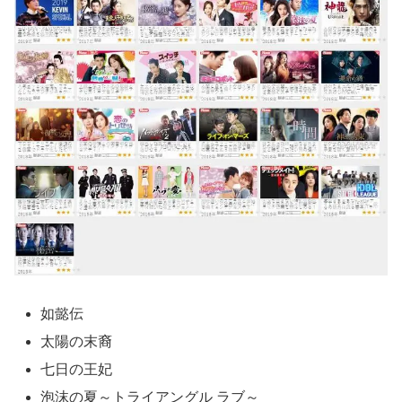
如懿伝
太陽の末裔
七日の王妃
泡沫の夏～トライアングル ラブ～