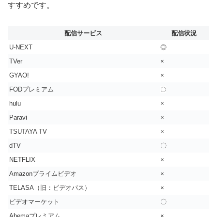
すすめです。
配信サービス
配信状況
U-NEXT
◎
TVer
×
GYAO!
×
FODプレミアム
〇
hulu
×
Paravi
×
TSUTAYA TV
×
dTV
〇
NETFLIX
×
Amazonプライムビデオ
×
TELASA（旧：ビデオパス）
×
ビデオマーケット
〇
Abemaプレミアム
×