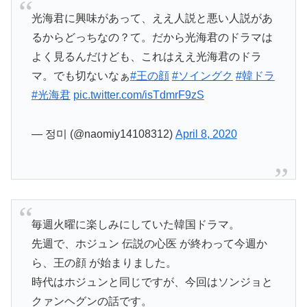
光海君に興味があって、ええ人説と悪い人説があ
るからどっちなの？て。だから光海君のドラマは
よく見るんだけども、これはええ光海君のドラ
マ。でも切ないなぁ
#王の顔
#ソイングク
#韓ドラ
#光海君
pic.twitter.com/isTdmrF9zS
— 정미 (@naomiy14108312)
April 8, 2020
毎週火曜に楽しみにしていた韓国ドラマ。
先週で、ホジュン 伝説の心医 が終わって今週か
ら、王の顔 が始まりました。
時代はホジュンと同じですが、今回はソンジョと
クァンヘグンの話です。