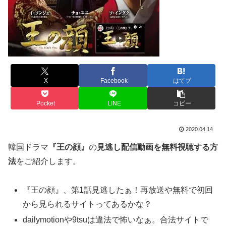
X
Facebook
はてブ
Pocket
LINE
コピー
2020.04.14
韓国ドラマ
『王の顔』
の
見逃し配信動画を無料視聴する方
法
をご紹介します。
『王の顔』、第1話見逃したぁ！再放送や無料で初回
から見られるサイトってあるかな？
dailymotionや9tsuは違法で怖いなぁ。合法サイトで