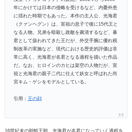
年にかけては日本の侵略を受けるなど、内憂外患
に揺れた時期でもあった。本作の主人公、光海君
（クァンヘグン）は、宣祖の息子で後に
15
代王と
なる人物。兄弟を暗殺し政敵を粛清するなど、暴
君として扱われてきた王だが、外交手腕に優れ税
制改革の実施など、現代における歴史的評価は非
常に高く、光海君が名君となる過程を描いた作品
だ。なお、ヒロインのカヒは架空の人物だが、宣
祖と光海君の親子二代に仕えて妖女と呼ばれた尚
宮キム・ゲシをモデルとしている。
引用：
王の顔
16世紀末の朝鮮王朝、光海君が名君になっていく過程を