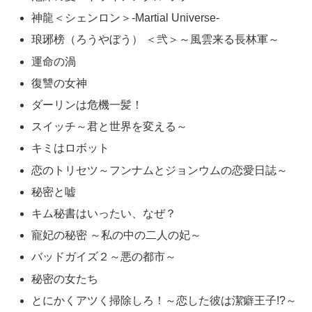
神龍＜シェンロン＞-Martial Universe-
琅琊榜（ろうやぼう） ＜弐＞～風雲来る長林軍～
運命の渦
復讐の女神
ダーリンは危機一髪！
スイッチ～君と世界を変える～
キミはロボット
恋のトリセツ～フンナムとジョンウムの恋愛日誌～
秘密と嘘
キム秘書はいったい、なぜ？
寵妃の秘密 ～私の中の二人の妃～
バッドガイズ２～悪の都市～
秘密の女たち
とにかくアツく掃除しろ！～恋した彼は潔癖王子!?～