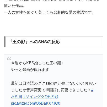
描いた作品。
一人の女性をめぐり美しくも悲劇的な愛の物語です。
『王の顔』へのSNSの反応
今週からKBS始まった王の顔！
やっと録画が観れます
最初は日本語のグクssiの声が聴けないかとおもい
ましたが音声変更で韓国語に変更できました！
#
서인국
#ソイングク
#王の顔
pic.twitter.com/ObDaKX7JO0