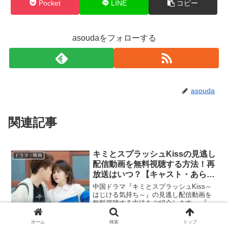
Pocket
LINE
コピー
asoudaをフォローする
asouda
関連記事
キミとスプラッシュKissの見逃し
ドラマ・映画
配信動画を無料視聴する方法！再
放送はいつ？【キャスト・あらす
じ情報】
中国ドラマ『キミとスプラッシュKiss～
はじける気持ち～』の見逃し配信動画を
無料視聴する方法をご紹介します。 『キ
ミとスプラッシュKiss～はじける気持ち
～』、第1話見逃したぁ！再放送や無料で
ホーム
検索
トップ
初回から見られるサイトってあるかな？