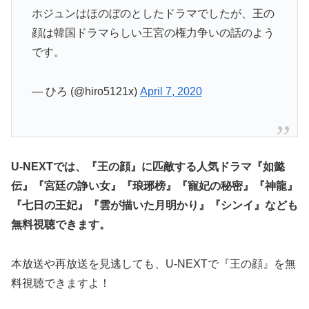
ホジュンはほのぼのとしたドラマでしたが、王の
顔は韓国ドラマらしい王宮の権力争いの話のよう
です。
— ひろ (@hiro5121x)
April 7, 2020
U-NEXTでは、『王の顔』に匹敵する人気ドラマ『如懿
伝』『宮廷の諍い女』『琅琊榜』『寵妃の秘密』『神龍』
『七日の王妃』『雲が描いた月明かり』『シンイ』なども
無料視聴できます。
本放送や再放送を見逃しても、U-NEXTで『王の顔』を無
料視聴できますよ！