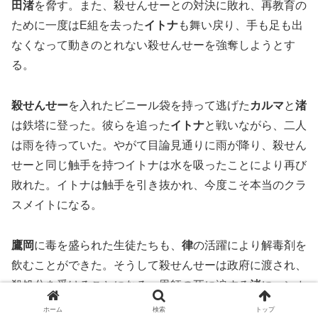
田渚
を脅す。また、殺せんせーとの対決に敗れ、再教育の
ために一度はE組を去った
イトナ
も舞い戻り、手も足も出
なくなって動きのとれない殺せんせーを強奪しようとす
る。
殺せんせー
を入れたビニール袋を持って逃げた
カルマ
と
渚
は鉄塔に登った。彼らを追った
イトナ
と戦いながら、二人
は雨を待っていた。やがて目論見通りに雨が降り、殺せん
せーと同じ触手を持つイトナは水を吸ったことにより再び
敗れた。イトナは触手を引き抜かれ、今度こそ本当のクラ
スメイトになる。
鷹岡
に毒を盛られた生徒たちも、
律
の活躍により解毒剤を
飲むことができた。そうして殺せんせーは政府に渡され、
殺処分を受けることになる。恩師の死に涙する
渚
にハンカ
チを差し出す者がいた。それは他ならぬ、
殺せんせー
その
ホーム
検索
トップ