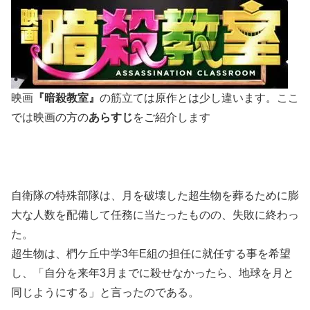
映画
『暗殺教室』
の筋立ては原作とは少し違います。ここ
では映画の方の
あらすじ
をご紹介します
自衛隊の特殊部隊は、月を破壊した超生物を葬るために膨
大な人数を配備して任務に当たったものの、失敗に終わっ
た。
超生物は、椚ケ丘中学3年E組の担任に就任する事を希望
し、
「自分を来年3月までに殺せなかったら、地球を月と
同じようにする」
と言ったのである。