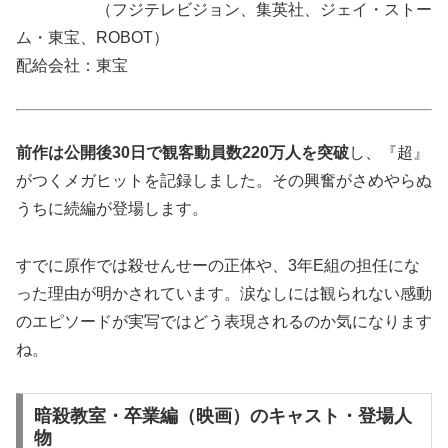
（フジテレビジョン、集英社、ジェイ・ストー
ム・東宝、ROBOT）
配給会社：東宝
前作は公開後
30
日で観客動員数
220万
人を突破
し、
『超』
がつくメガヒット
を記録しました。その興奮がさめやらぬ
うちに続編が登場します。
すでに原作では殺せんせーの正体や、3年E組の担任にな
った理由が明かされています。涙なしには観られない感動
のエピソードが実写ではどう表現されるのか気になります
ね。
暗殺教室・卒業編（映画）のキャスト・登場人
物