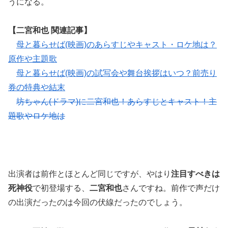
うになる。
【二宮和也 関連記事】
母と暮らせば(映画)のあらすじやキャスト・ロケ地は？
原作や主題歌
母と暮らせば(映画)の試写会や舞台挨拶はいつ？前売り
券の特典や結末
坊ちゃん(ドラマ)に二宮和也！あらすじとキャスト！主
題歌やロケ地は
出演者は前作とほとんど同じですが、やはり
注目すべきは
死神役
で初登場する、
二宮和也
さんですね。前作で声だけ
の出演だったのは今回の伏線だったのでしょう。