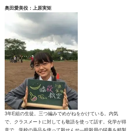
奥田愛美役：上原実矩
3年E組の生徒。三つ編みでめがねをかけている。内気
で、クラスメートに対しても敬語を使って話す。化学が得
意で、学校の薬品を使って殺せんせ―暗殺用の猛毒を精製