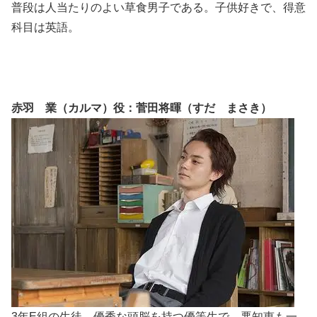
普段は人当たりのよい草食男子である。子供好きで、得意
科目は英語。
赤羽 業（カルマ）役：菅田将暉（すだ まさき）
3年E組の生徒。優秀な頭脳を持つ優等生で、悪知恵も一