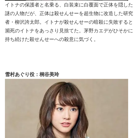
イトナの保護者と名乗る、白装束に白覆面で正体を隠した
謎の人物だが、正体は殺せんせーを超生物に改造した研究
者・柳沢誇太郎。イトナが殺せんせーの暗殺に失敗すると
瀕死のイトナをあっさり見捨てた。茅野カエデがひそかに
持ち続けた殺せんせーへの殺意に気づく。
雪村あぐり役：桐谷美玲