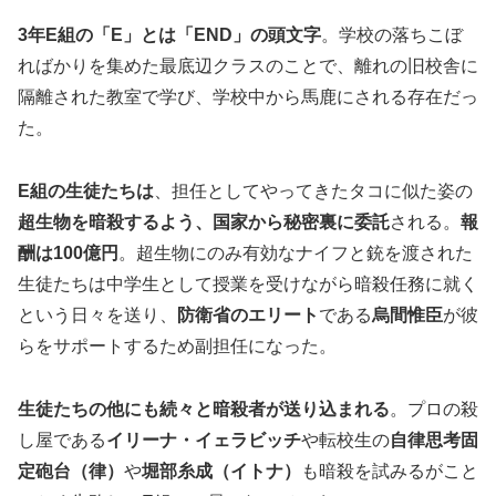
3年E組の「E」とは「END」の頭文字
。学校の落ちこぼ
ればかりを集めた最底辺クラスのことで、離れの旧校舎に
隔離された教室で学び、学校中から馬鹿にされる存在だっ
た。
E組の生徒たちは
、担任としてやってきたタコに似た姿の
超生物を暗殺するよう、国家から秘密裏に委託
される。
報
酬は
100億
円
。超生物にのみ有効なナイフと銃を渡された
生徒たちは中学生として授業を受けながら暗殺任務に就く
という日々を送り、
防衛省のエリート
である
烏間惟臣
が彼
らをサポートするため副担任になった。
生徒たちの他にも続々と暗殺者が送り込まれる
。プロの殺
し屋である
イリーナ・イェラビッチ
や転校生の
自律思考固
定砲台（律）
や
堀部糸成（イトナ）
も暗殺を試みるがこと