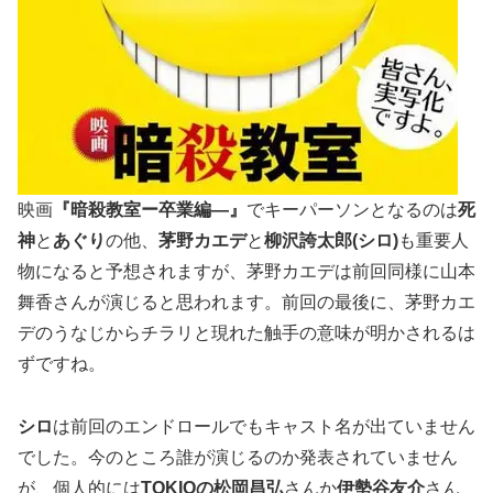
映画
『暗殺教室ー卒業編―』
でキーパーソンとなるのは
死
神
と
あぐり
の他、
茅野カエデ
と
柳沢誇太郎(シロ)
も重要人
物になると予想されますが、茅野カエデは前回同様に山本
舞香さんが演じると思われます。
前回の最後に、茅野カエ
デのうなじからチラリと現れた触手の意味が明かされる
は
ずですね。
シロ
は前回のエンドロールでもキャスト名が出ていません
でした。今のところ誰が演じるのか発表されていません
が、個人的には
TOKIOの松岡昌弘
さんか
伊勢谷友介
さん