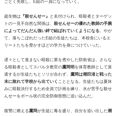
ごとく失敗し、E組の一員になっていく。
超生物は
『殺せんせー』
と名付けられ、暗殺者とターゲッ
トの一見不自然な関係は、
殺せんせーの優れた教師の手腕
によってだんだん強い絆で結ばれていくようになる
。やが
て、落ちこぼれだったE組の生徒たちは、本校舎にいるエ
リートたちを脅かすほどの学力を身につけていった。
遅々として進まない暗殺に業を煮やした防衛省は、さらな
る暗殺者としてスパルタ教官の
鷹岡明
を体育教師として派
遣するが生徒たちとソリが合わず、
鷹岡は潮田渚と戦った
末に敗れて学校から出ていく
こととなる。生徒たちは夏休
みに暗殺決行するため全員で計画を練り、水が苦手な殺せ
んせーをボール状の完全防御形態に追い込んだ。
復讐に燃える
鷹岡
が生徒に毒を盛り、自分を追い出した
潮