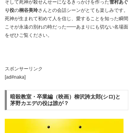
そして死神が殺せんせーになるきっかけを作った
雪村あぐ
り役
の
桐谷美玲
さんとの会話シーンがとても楽しみです。
死神が生まれて初めて人を信じ、愛することを知った瞬間
こそが永遠の別れの時だった━━あまりにも切ない名場面
をぜひご覧ください。
スポンサーリンク
[ad#naka]
暗殺教室・卒業編（映画）柳沢誇太郎(シロ)と
茅野カエデの役は誰が？