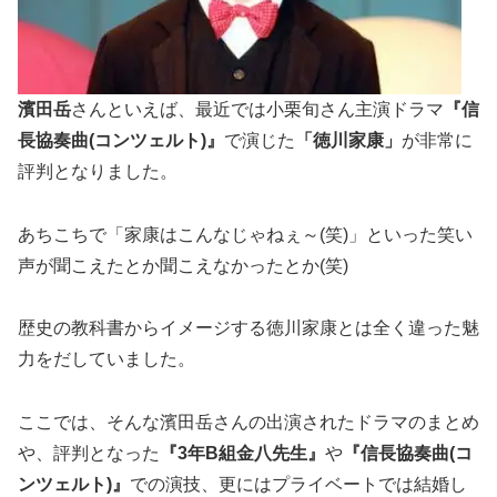
濱田岳
さんといえば、最近では小栗旬さん主演ドラマ
『信
長協奏曲(コンツェルト)』
で演じた
「徳川家康」
が非常に
評判となりました。
あちこちで「家康はこんなじゃねぇ～(笑)」といった笑い
声が聞こえたとか聞こえなかったとか(笑)
歴史の教科書からイメージする徳川家康とは全く違った魅
力をだしていました。
ここでは、そんな濱田岳さんの出演されたドラマのまとめ
や、評判となった
『3年B組金八先生』
や
『信長協奏曲(コ
ンツェルト)』
での演技、更にはプライベートでは結婚し