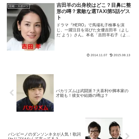
吉田羊の出身校はどこ？目鼻に整
芸能・スポーツ
形の噂？素敵な選TAXI第5話ゲス
ト
ドラマ『HERO』で馬場礼子検事を演
じ、一躍注目を浴びた女優吉田羊（よし
だ よう）さん。本名「吉田羊右子（よう
こ）」愛称は「ひつじ」の吉田羊さん。
知的でインテリな外見の吉田羊さんの出
身校はどこ？また、目鼻立ちクッキリ美
人の吉田羊さんですが、...
2014.11.07
2015.08.13
バカリズムは武闘派？大喜利や脚本家の
才能も！彼女や結婚の噂は？
バンビーノのダンソンネタが人気！歌詞
(セリフ)はなんて言ってる？