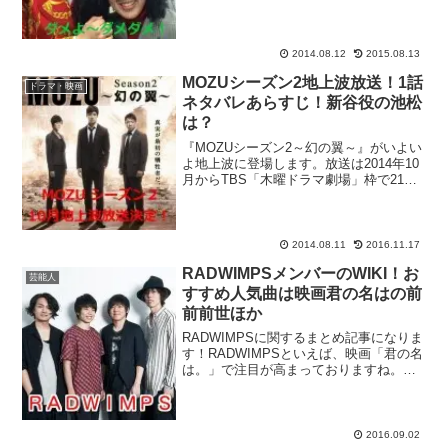
『新春！レッドカーペット2014』に出演
し、出演者や関根勤、今田耕司、岡村隆
などの同業者にファンの多い『日本エレ
キテル連合』が...
2014.08.12
2015.08.13
MOZUシーズン2地上波放送！1話
ドラマ・映画
ネタバレあらすじ！新谷役の池松
は？
『MOZUシーズン2～幻の翼～』がいよい
よ地上波に登場します。放送は2014年10
月からTBS「木曜ドラマ劇場」枠で21時
からの予定です。ドラマ『MOZU』は
『MOZUシーズン1～百舌の叫ぶ夜～』と
してTBSとWOWOWが共同制作し、
201...
2014.08.11
2016.11.17
RADWIMPSメンバーのWIKI！お
芸能人
すすめ人気曲は映画君の名はの前
前前世ほか
RADWIMPSに関するまとめ記事になりま
す！RADWIMPSといえば、映画「君の名
は。」で注目が高まっておりますね。そ
んな彼らの、そして個々のメンバーのプ
ロフィールとは……？スポンサーリンク
RADWIMPS（ラッドウィンプス）プロフ
ィール...
2016.09.02