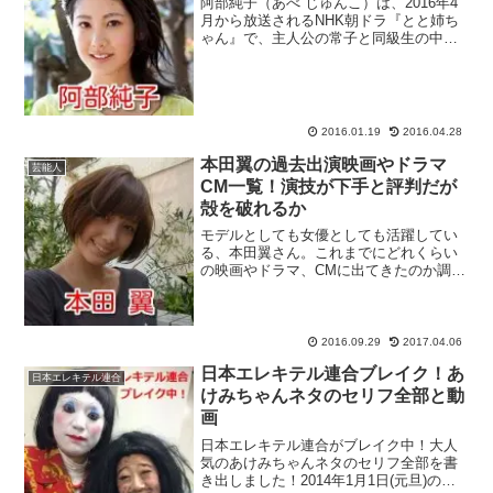
阿部純子（あべ じゅんこ）は、2016年4
月から放送されるNHK朝ドラ『とと姉ち
ゃん』で、主人公の常子と同級生の中田
綾役での出演が決まった、大手芸能事務
所・アミューズ所属の若手女優です。朝
ドラ『あさが来た』が空前の大ヒットを
記録する中、『あ...
2016.01.19
2016.04.28
本田翼の過去出演映画やドラマ
芸能人
CM一覧！演技が下手と評判だが
殻を破れるか
モデルとしても女優としても活躍してい
る、本田翼さん。これまでにどれくらい
の映画やドラマ、CMに出てきたのか調べ
てみたら、あまりの多さにびっくりで
す！一方で、演技に関しては厳しい声も
あるといいますが、どうなっているので
しょう。スポンサーリンク...
2016.09.29
2017.04.06
日本エレキテル連合ブレイク！あ
日本エレキテル連合
けみちゃんネタのセリフ全部と動
画
日本エレキテル連合がブレイク中！大人
気のあけみちゃんネタのセリフ全部を書
き出しました！2014年1月1日(元旦)の