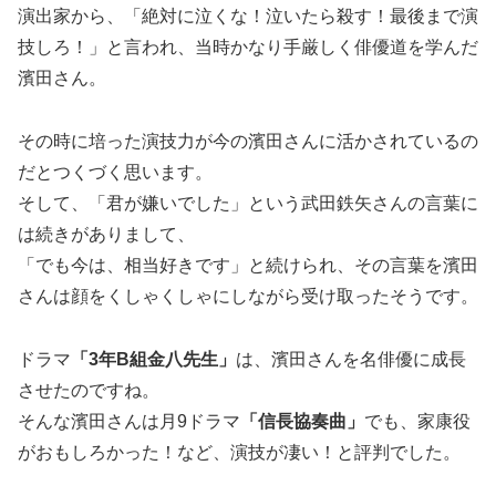
演出家から、「絶対に泣くな！泣いたら殺す！最後まで演
技しろ！」と言われ、当時かなり手厳しく俳優道を学んだ
濱田さん。
その時に培った演技力が今の濱田さんに活かされているの
だとつくづく思います。
そして、
「君が嫌いでした」
という武田鉄矢さんの言葉に
は続きがありまして、
「でも今は、相当好きです」
と続けられ、その言葉を濱田
さんは顔をくしゃくしゃにしながら受け取ったそうです。
ドラマ
「3年B組金八先生」
は、濱田さんを名俳優に成長
させたのですね。
そんな濱田さんは月9ドラマ
「信長協奏曲」
でも、家康役
がおもしろかった！など、演技が凄い！と評判でした。