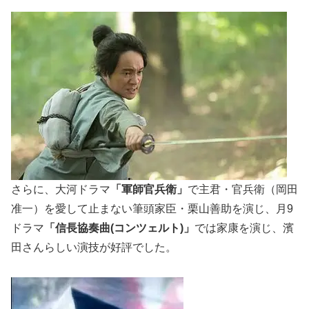
さらに、大河ドラマ
「軍師官兵衛」
で主君・官兵衛（岡田
准一）を愛して止まない筆頭家臣・栗山善助を演じ、月9
ドラマ
「信長協奏曲(コンツェルト)」
では家康を演じ、濱
田さんらしい演技が好評でした。