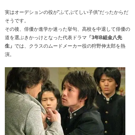
実はオーデションの役が”ふてぶてしい子供”だったからだ
そうです。
その後、俳優か進学か迷った挙句、高校を中退して俳優の
道を選ぶきかっけとなった代表ドラマ
「3年B組金八先
生」
では、クラスのムードメーカー役の狩野伸太郎を熱
演。