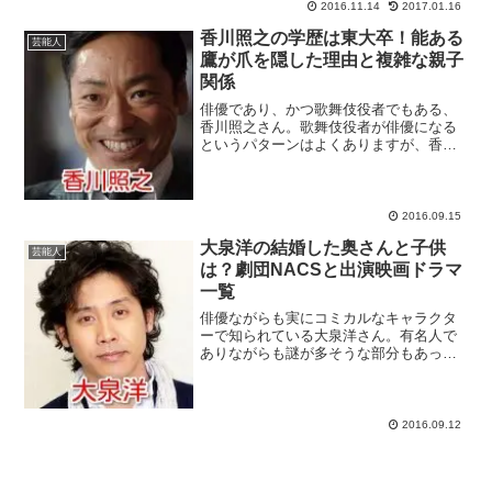
イケメンだということなの...
2016.11.14
2017.01.16
香川照之の学歴は東大卒！能ある
芸能人
鷹が爪を隠した理由と複雑な親子
関係
俳優であり、かつ歌舞伎役者でもある、
香川照之さん。歌舞伎役者が俳優になる
というパターンはよくありますが、香川
照之さんの場合は逆なんですよね。実
は、そんな香川照之さんは、高学歴なう
えに、家庭環境が複雑という、なんとも
話題性の多い人物なのでした...
2016.09.15
大泉洋の結婚した奥さんと子供
芸能人
は？劇団NACSと出演映画ドラマ
一覧
俳優ながらも実にコミカルなキャラクタ
ーで知られている大泉洋さん。有名人で
ありながらも謎が多そうな部分もあった
りして、そこが魅力ですよね。いったい
どのような人物なのかについて、徹底解
剖していくとしましょう！スポンサーリ
ンク大泉洋プロフィール芸...
2016.09.12