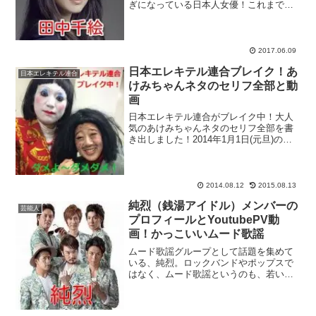
ぎになっている日本人女優！これまでは
台湾や中国・香港といった中華圏を中心
に活躍していた田中千絵さんなのです
が、相葉雅紀さんが主演を務める月9ドラ
マ『貴族探偵』へのゲ...
2017.06.09
日本エレキテル連合ブレイク！あ
日本エレキテル連合
けみちゃんネタのセリフ全部と動
画
日本エレキテル連合がブレイク中！大人
気のあけみちゃんネタのセリフ全部を書
き出しました！2014年1月1日(元旦)の
『新春！レッドカーペット2014』に出演
し、出演者や関根勤、今田耕司、岡村隆
などの同業者にファンの多い『日本エレ
キテル連合』が...
2014.08.12
2015.08.13
純烈（銭湯アイドル）メンバーの
芸能人
プロフィールとYoutubePV動
画！かっこいいムード歌謡
ムード歌謡グループとして話題を集めて
いる、純烈。ロックバンドやポップスで
はなく、ムード歌謡というのも、若い世
代としては少しめずらしいですから、注
目されて当然と言えます。しかし、さら
にすごいのは、メンバーがみんな長身の