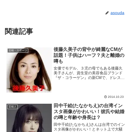
asouda
関連記事
後藤久美子の背中が綺麗なCMが
芸能・スポーツ
話題！子供はハーフ？夫と離婚の
噂も
女優でモデル、３児の母でもある後藤久
美子さんが、資生堂の美容食品ブランド
『ザ・コラーゲン』の新CMで、ドレスの
肩ひもを外して大胆に脱ぎ捨て、セクシ
ーな美背中を大胆に披露しているのが話
題になっています。スポンサーリンク後
藤久美子の背中が綺麗な...
2014.10.23
田中千絵(たなかちえ)の台湾イン
芸能人
スタ画像がかわいい！彼氏や結婚
の噂と年齢や身長は？
田中千絵(たなかちえ)さんは台湾でのイン
スタ画像がかわいい！とネット上で大騒