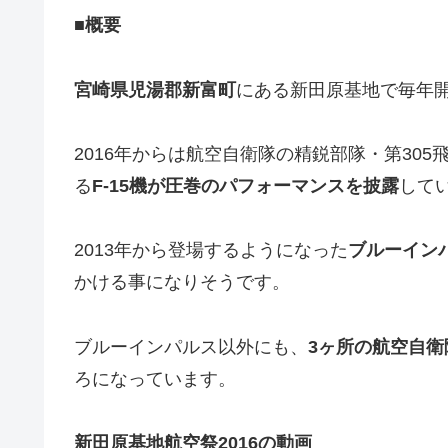
■概要
宮崎県児湯郡新富町
にある新田原基地で毎年
2016年からは航空自衛隊の精鋭部隊・第30
る
F-15機が圧巻のパフォーマンスを披露
して
2013年から登場するようになった
ブルーイン
かける事になりそうです。
ブルーインパルス以外にも、
3ヶ所の航空自衛
ろになっています。
新田原基地航空祭2016の動画