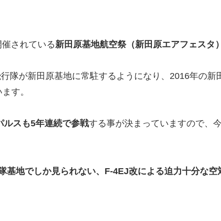
開催されている
新田原基地航空祭（新田原エアフェスタ
5飛行隊が新田原基地に常駐するようになり、2016年の
います。
パルスも
5
年連続で参戦
する事が決まっていますので、
隊基地でしか見られない、F-4EJ改による迫力十分な空