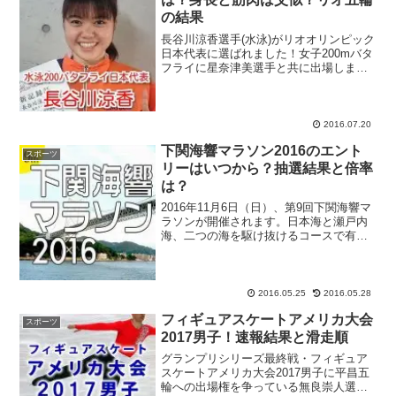
の結果
長谷川涼香選手(水泳)がリオオリンピック
日本代表に選ばれました！女子200mバタ
フライに星奈津美選手と共に出場しま
す。リオオリンピックの水泳女子日本代
表は、現役高校生の池江璃花子選手や今
井月選手の活躍に注目が集まっています
が、もう1人の現役...
2016.07.20
下関海響マラソン2016のエント
スポーツ
リーはいつから？抽選結果と倍率
は？
2016年11月6日（日）、第9回下関海響マ
ラソンが開催されます。日本海と瀬戸内
海、二つの海を駆け抜けるコースで有名
な下関海響マラソン。「記録より、記憶
に残る、海響のドラマ」を大会コンセプ
トに今年も全国各地からランナーが集ま
ります。「海峡と...
2016.05.25
2016.05.28
フィギュアスケートアメリカ大会
スポーツ
2017男子！速報結果と滑走順
グランプリシリーズ最終戦・フィギュア
スケートアメリカ大会2017男子に平昌五
輪への出場権を争っている無良崇人選手