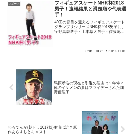
互いに譲らず、...
フィギュアスケートNHK杯2018
スポーツ
男子！速報結果と滑走順や代表選
手！
40回の節目を迎えるフィギュアスケート
グランプリシリーズNHK杯2018男子に、
宇野昌磨選手・山本草太選手・佐藤洸彬
選手という3名の日本人スケーターがエン
トリー！NHK杯連覇を目指すセルゲイ・
ボロノフ選手（ロシア）や大技・4回転ル
ッツが武器...
2018.10.25
2018.11.06
馬原孝浩の現在と引退の理由は？年俸２
億のイケメンの妻はフライデーされた畑
野優理子
わろてんか(朝ドラ2017秋)主演は誰？原
作あらすじとキャスト