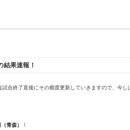
8の結果速報！
は
試合終了直後にその都度更新していきます
ので、今し
田（青森）
！