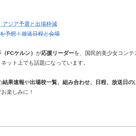
想！アジア予選と出場枠減
王を予想！放送日程と会場
（FCケルン）
が
応援リーダー
を、国民的美少女コンテ
、ネット上でも話題になっています。
の
結果速報
や
出場校一覧、組み合わせ、日程、放送日の
ぞお楽しみに！