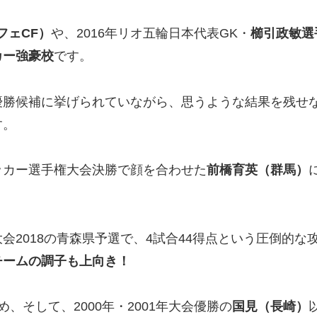
フェCF）
や、2016年リオ五輪日本代表GK・
櫛引政敏選
カー強豪校
です。
優勝候補に挙げられていながら、思うような結果を残せ
す。
ッカー選手権大会決勝で顔を合わせた
前橋育英（群馬）
会2018の青森県予選で、
4試合44得点
という圧倒的な攻
チームの調子も上向き！
、そして、2000年・2001年大会優勝の
国見（長崎）