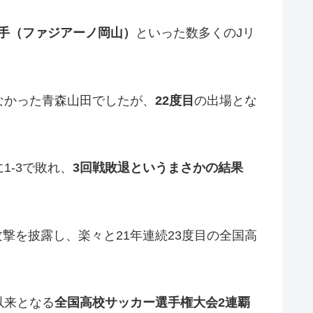
手（ファジアーノ岡山）
といった数多くのJリ
なかった青森山田でしたが、
22度目
の出場とな
に1-3で敗れ、
3回戦敗退というまさかの結果
撃を披露し、楽々と21年連続23度目の全国高
以来となる
全国高校サッカー選手権大会2連覇