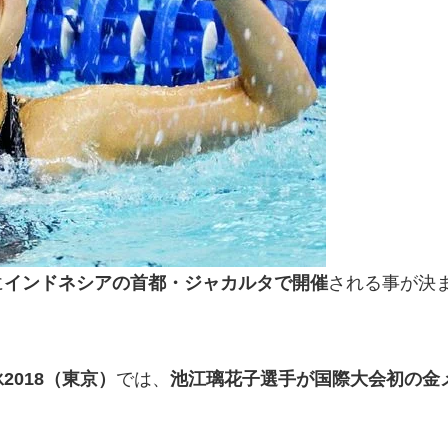
に
インドネシアの首都・ジャカルタで開催
される事が決
2018（東京）
では、
池江璃花子選手が国際大会初の
金