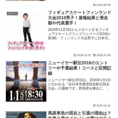
書きますが、注目はジャマイカ代表のシ
ェリー=アン・フレー...
2016.08.09
フィギュアスケートフィンランド
スポーツ
大会2018男子！速報結果と滑走
順や代表選手！
2018年11月3日からスタートするフィギ
ュアスケートグランプリシリーズ2018の
第3戦・フィンランド大会男子に日本代表
の絶対的エース・羽生結弦選手がエント
リー！2018年2月の平昌五輪で金メダルを
獲得し、フィギュアスケート選手として
史上初...
2018.10.22
2018.11.06
ニューイヤー駅伝2016のエント
スポーツ
リーや予選結果！コースと区間記
録
ニューイヤー駅伝2016は、2016年1月1日
に行われる『全日本実業団対抗駅伝競走
大会』の通称です。群馬県を舞台に、各
企業のトップランナーたちがメンバーの
熱い思いが詰まった襷（たすき）をつな
いでいきます。1月2日・3日に行われる学
生駅伝の箱...
2015.11.21
馬原孝浩の現在と引退の理由は？
スポーツ