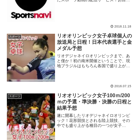
てのスポーツの試合を見てみたいのだけ
れど、テレビで試合が放送されず、イン
ターネットで結果を確認する、という経
験をした方はたくさ...
2016.11.18
リオオリンピック女子卓球個人の
スポーツ
放送局と日程！日本代表選手と金
メダル予想
リオデジャネイロオリンピックまで、あ
と僅か！初の南米開催ということで、現
地ブラジルはもちろん各国で盛り上がり
をみせています！今回ご紹介するリオオ
リンピック女子卓球は、1988年のソウル
オリンピックから実施されている競技で
す。オリンピックの歴...
2016.07.15
リオオリンピック女子100ｍ/200
スポーツ
ｍの予選・準決勝・決勝の日程と
結果予想
遂に開幕したリオデジャネイロオリンピ
ック！花形競技とされる陸上競技、その
中でも盛り上がる種目の一つが女子
100m/200m走。世界最速の女王を決める
戦いです。選手については後から詳しく