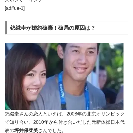
[ad#ue-1]
錦織圭が婚約破棄！破局の原因は？
錦織圭さんの恋人といえば、2008年の北京オリンピック
で知り合い、2010年から付き合いだした元新体操日本代
表の
坪井保菜美
さんでした。