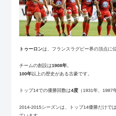
トゥーロン
は、フランスラグビー界の頂点に位
チームの創設は
1908
年
。
100
年
以上の歴史がある古豪です。
トップ14での優勝回数は
4
度
（1931年、1987
2014-2015シーズンは、トップ14優勝
ています。