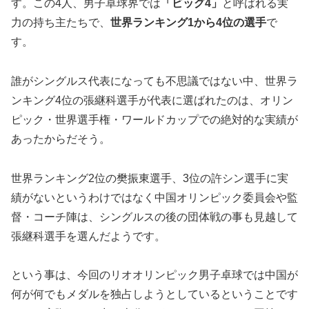
す。この4人、男子卓球界では
「ビッグ4」
と呼ばれる実
力の持ち主たちで、
世界ランキング1から4位の選手
で
す。
誰がシングルス代表になっても不思議ではない中、世界ラ
ンキング4位の張継科選手が代表に選ばれたのは、オリン
ピック・世界選手権・ワールドカップでの絶対的な実績が
あったからだそう。
世界ランキング2位の樊振東選手、3位の許シン選手に実
績がないというわけではなく中国オリンピック委員会や監
督・コーチ陣は、シングルスの後の団体戦の事も見越して
張継科選手を選んだようです。
という事は、今回のリオオリンピック男子卓球では中国が
何が何でもメダルを独占しようとしているということです