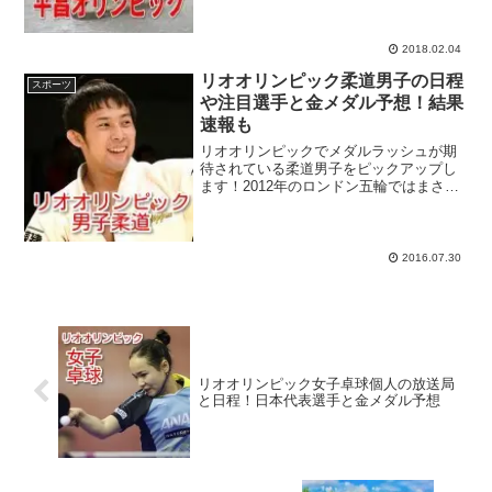
をピックアップ！スピードスケート女子
といえば、W杯で無敵の強さを誇ってい
る小平奈緒選手がい...
2018.02.04
リオオリンピック柔道男子の日程
スポーツ
や注目選手と金メダル予想！結果
速報も
リオオリンピックでメダルラッシュが期
待されている柔道男子をピックアップし
ます！2012年のロンドン五輪ではまさか
の金メダルゼロ、という残念すぎる結果
に終わった柔道男子ですが、ロンドン五
輪以降に若手選手が実力を伸ばしてい
き、リオオリンピックの...
2016.07.30
リオオリンピック女子卓球個人の放送局
と日程！日本代表選手と金メダル予想