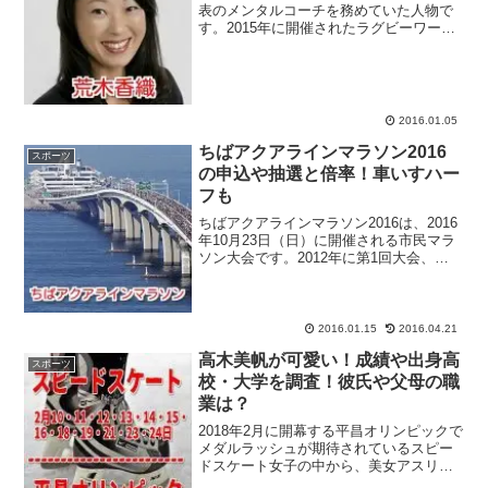
表のメンタルコーチを務めていた人物で
す。2015年に開催されたラグビーワール
ドカップで、強豪国・南アフリカを破る
などの活躍を見せたラグビー男子日本代
表。歴史的快挙に日本中が沸きました。
ラグビー男子日本代...
2016.01.05
ちばアクアラインマラソン2016
スポーツ
の申込や抽選と倍率！車いすハー
フも
ちばアクアラインマラソン2016は、2016
年10月23日（日）に開催される市民マラ
ソン大会です。2012年に第1回大会、
2014年に第2回大会が開催されていて、2
年おきに開催する事が通例となってい
る、ちばアクアラインマラソンの第3回大
会。...
2016.01.15
2016.04.21
高木美帆が可愛い！成績や出身高
スポーツ
校・大学を調査！彼氏や父母の職
業は？
2018年2月に開幕する平昌オリンピックで
メダルラッシュが期待されているスピー
ドスケート女子の中から、美女アスリー
トとしても注目されている高木美帆選手