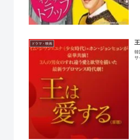
王
ドラマ・映画
韓
サ