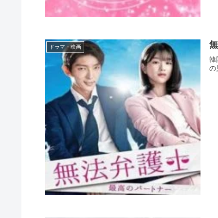
無
ドラマ・映画
韓
の