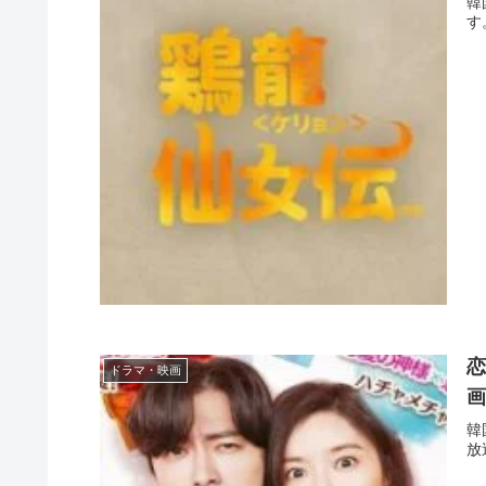
韓
す
恋
ドラマ・映画
韓
放