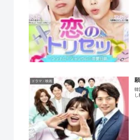
願
ドラマ・映画
韓
し