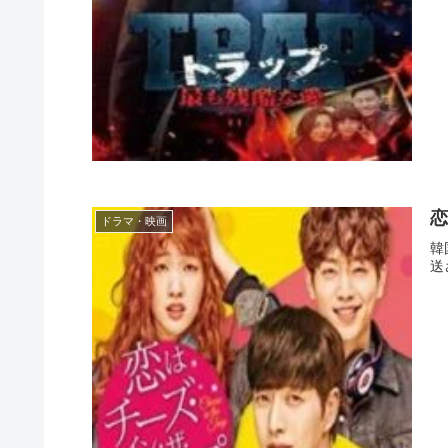
恋
ドラマ・映画
韓
送