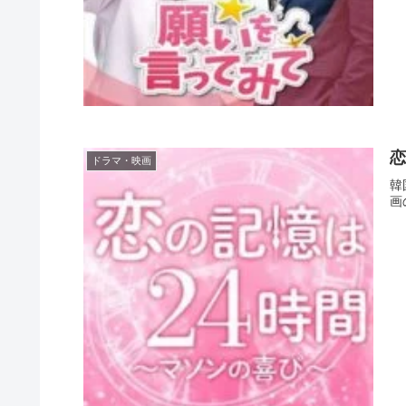
恋
ドラマ・映画
韓
画