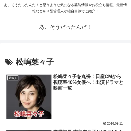
あ、そうだったんだ！と思うような気になる芸能情報やお役立ち情報、最新情
報などをＢ型管理人が独自目線でご紹介！
あ、そうだったんだ！
松嶋菜々子
松嶋菜々子を丸裸！日産CMから
芸能人
視聴率40%女優へ！出演ドラマと
映画一覧
2016.09.11