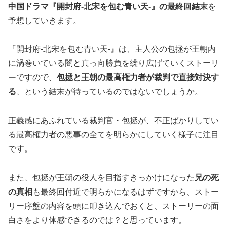
中国ドラマ『開封府-北宋を包む青い天-』の最終回結末
を
予想していきます。
『開封府-北宋を包む青い天-』は、主人公の包拯が王朝内
に渦巻いている闇と真っ向勝負を繰り広げていくストーリ
ーですので、
包拯と王朝の最高権力者が裁判で直接対決す
る
、という結末が待っているのではないでしょうか。
正義感にあふれている裁判官・包拯が、不正ばかりしてい
る最高権力者の悪事の全てを明らかにしていく様子に注目
です。
また、包拯が王朝の役人を目指すきっかけになった
兄の死
の真相
も最終回付近で明らかになるはずですから、ストー
リー序盤の内容を頭に叩き込んでおくと、ストーリーの面
白さをより体感できるのでは？と思っています。