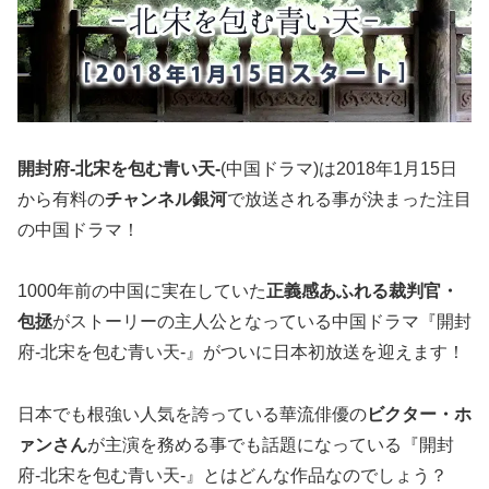
開封府-北宋を包む青い天-
(中国ドラマ)は
2018年1月15日
から有料の
チャンネル銀河
で放送される事が決まった注目
の中国ドラマ！
1000年前の中国に実在していた
正義感あふれる裁判官・
包拯
がストーリーの主人公となっている中国ドラマ『開封
府-北宋を包む青い天-』がついに日本初放送を迎えます！
日本でも根強い人気を誇っている華流俳優の
ビクター・ホ
ァンさん
が主演を務める事でも話題になっている『開封
府-北宋を包む青い天-』とはどんな作品なのでしょう？