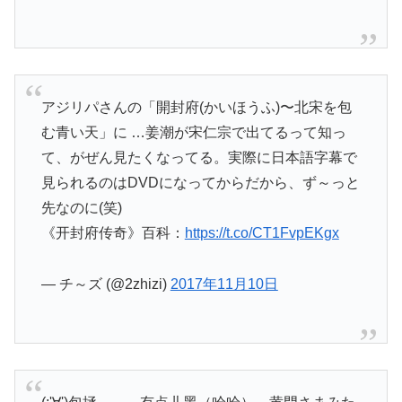
アジリパさんの「開封府(かいほうふ)〜北宋を包
む青い天」に …姜潮が宋仁宗で出てるって知っ
て、がぜん見たくなってる。実際に日本語字幕で
見られるのはDVDになってからだから、ず～っと
先なのに(笑)
《开封府传奇》百科：
https://t.co/CT1FvpEKgx
— チ～ズ (@2zhizi)
2017年11月10日