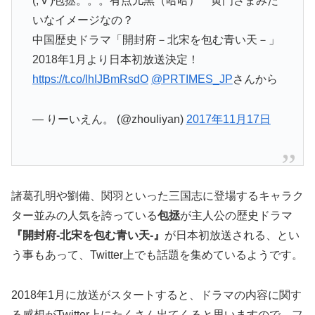
(;'∀')包拯。。。有点儿黑（哈哈） 黄門さまみた
いなイメージなの？
中国歴史ドラマ「開封府－北宋を包む青い天－」
2018年1月より日本初放送決定！
https://t.co/lhIJBmRsdO
@PRTIMES_JP
さんから
— りーいえん。 (@zhouliyan)
2017年11月17日
諸葛孔明や劉備、関羽といった三国志に登場するキャラク
ター並みの人気を誇っている
包拯
が主人公の歴史ドラマ
『開封府-北宋を包む青い天-』
が日本初放送される、とい
う事もあって、
Twitter上でも話題を集めているようです。
2018年1月に放送がスタートすると、ドラマの内容に関す
る感想がTwitter上にたくさん出てくると思いますので、フ