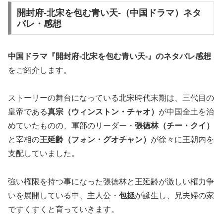
開封府-北宋を包む青い天-（中国ドラマ）ネタ
バレ・感想
中国ドラマ『開封府-北宋を包む青い天-』の
ネタバレ
感想
をご紹介します。
ストーリーの舞台になっている北宋時代末期は、三代目の
皇帝である
真宗（ウィンストン・チャオ）
が中国全土を治
めていたものの、軍部のリーダー・
張徳林（チー・クイ）
と宰相の
王延齢（フォン・グオチャン）
が徐々に王朝内を
支配していました。
強い権限を持つ事になった張徳林と王延齢が激しい権力争
いを展開している中、主人公・
包拯
が誕生し、兄夫婦の家
ですくすくと育っていきます。