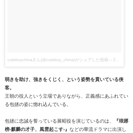
cuteboychinaさん(@cuteboy_china)がシェアした投稿
–
2016 9月 15 1:16午前 PDT
弱きを助け、強きをくじく、という姿勢を貫いている侠
客。
王朝の役人という立場でありながら、正義感にあふれてい
る包拯の姿に惚れ込んでいる。
包拯に忠誠を誓っている展昭役を演じているのは、
『琅琊
榜-麒麟の才子、風雲起こす-』
などの華流ドラマに出演し