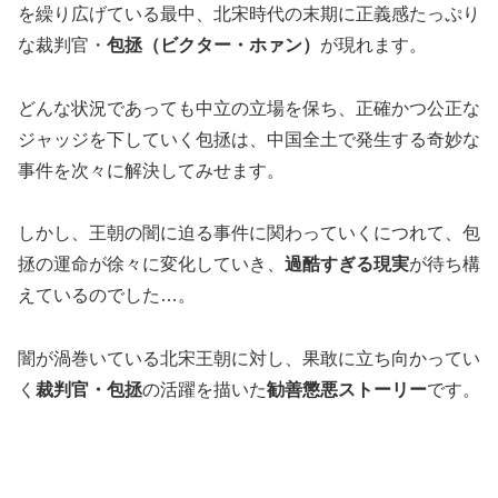
を繰り広げている最中、北宋時代の末期に正義感たっぷり
な裁判官・
包拯（ビクター・ホァン）
が現れます。
どんな状況であっても中立の立場を保ち、正確かつ公正な
ジャッジを下していく包拯は、中国全土で発生する奇妙な
事件を次々に解決してみせます。
しかし、王朝の闇に迫る事件に関わっていくにつれて、包
拯の運命が徐々に変化していき、
過酷すぎる現実
が待ち構
えているのでした…。
闇が渦巻いている北宋王朝に対し、果敢に立ち向かってい
く
裁判官・包拯
の活躍を描いた
勧善懲悪ストーリー
です。