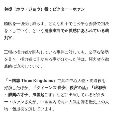
包拯（ホウ・ジョウ）役：
ビクター・ホァン
賄賂を一切受け取らず、どんな相手でも公平な姿勢で判決
を下していく、という
清廉潔白で正義感にあふれている裁
判官。
王朝の権力者が関与している事件に対しても、公平な姿勢
を貫き、権力者に非がある事が分かった時は、権力者を徹
底的に追求していく。
『三国志 Three Kingdoms』
で呉の中心人物・周瑜役を
好演したほか、
『クィーンズ 長安、後宮の乱』『琅邪榜
～麒麟の才子、風雲起こす』
などに出演している
ビクタ
ー・ホァンさん
が、中国国内で高い人気を誇る歴史上の人
物・包拯役を演じています。