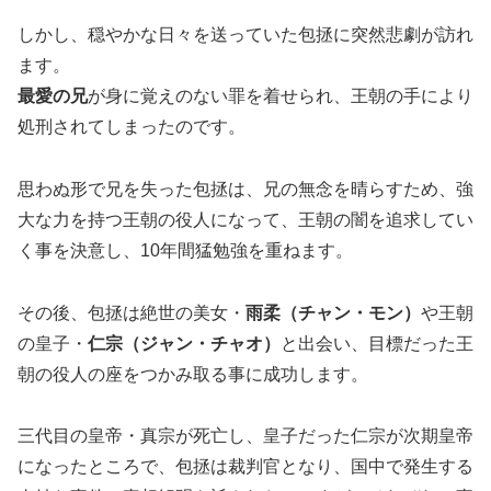
しかし、穏やかな日々を送っていた包拯に突然悲劇が訪れ
ます。
最愛の兄
が身に覚えのない罪を着せられ、王朝の手により
処刑されてしまったのです。
思わぬ形で兄を失った包拯は、兄の無念を晴らすため、強
大な力を持つ王朝の役人になって、王朝の闇を追求してい
く事を決意し、10年間猛勉強を重ねます。
その後、包拯は絶世の美女・
雨柔（チャン・モン）
や王朝
の皇子・
仁宗（ジャン・チャオ）
と出会い、目標だった王
朝の役人の座をつかみ取る事に成功します。
三代目の皇帝・真宗が死亡し、皇子だった仁宗が次期皇帝
になったところで、包拯は裁判官となり、国中で発生する