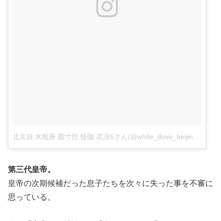
北京妞 水瓶座 圆寸控 怪咖 忒没6さん(@white_dove_beijing)がシェアした投稿
第三代皇帝。
皇帝の次期候補だった息子たちを次々に失った事を不審に
思っている。