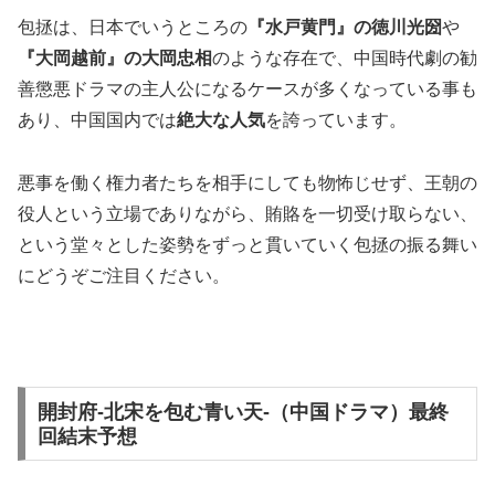
包拯は、日本でいうところの
『水戸黄門』の徳川光圀
や
『大岡越前』の大岡忠相
のような存在で、中国時代劇の勧
善懲悪ドラマの主人公になるケースが多くなっている事も
あり、中国国内では
絶大な人気
を誇っています。
悪事を働く権力者たちを相手にしても物怖じせず、王朝の
役人という立場でありながら、賄賂を一切受け取らない、
という堂々とした姿勢をずっと貫いていく包拯の振る舞い
にどうぞご注目ください。
開封府-北宋を包む青い天-（中国ドラマ）最終
回結末予想