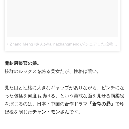
• Zhang Meng •さん(@alinazhangmeng)がシェアした投稿
–
2017
開封府長官の娘。
抜群のルックスを誇る美女だが、性格は荒い。
見た目と性格に大きなギャップがありながら、ピンチにな
った包拯を何度も助ける、という勇敢な面を見せる雨柔役
を演じるのは、日本・中国の合作ドラマ
『蒼穹の昴』
で珍
妃役を演じた
チャン・モンさん
です。