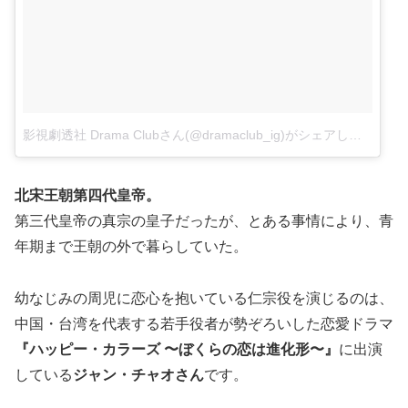
影視劇透社 Drama Clubさん(@dramaclub_ig)がシェアした投稿
–
北宋王朝第四代皇帝。
第三代皇帝の真宗の皇子だったが、とある事情により、青
年期まで王朝の外で暮らしていた。
幼なじみの周児に恋心を抱いている仁宗役を演じるのは、
中国・台湾を代表する若手役者が勢ぞろいした恋愛ドラマ
『ハッピー・カラーズ 〜ぼくらの恋は進化形〜』
に出演
している
ジャン・チャオさん
です。