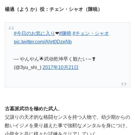
楊過（よう か）役：チェン・シャオ（陳暁）
#今日のお気に入り
❤
#陳曉
#チェン・シャオ
pic.twitter.com/Ahrt0DzeNb
— やんやん🌟武动乾坤早く観たい～❣️
(@3yu_shi_)
2017年10月21日
古墓派武功を極めた武人
。
父譲りの天才的な格闘センスを持つ人物で、幼少期からの
酷いイジメを乗り越えた事で強靭なメンタルを身につけ、
小龍女と共に様々な試練をクリアしていく。