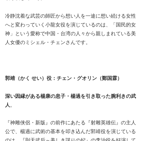
冷静沈着な武芸の師匠から想い人を一途に想い続ける女性
へと変わっていく小龍女役を演じているのは、「国民的女
神」という愛称で中国・台湾の人々から親しまれている美
人女優のミシェル・チェンさんです。
郭靖（かく せい）役：チェン・グオリン（鄭国霖）
深い因縁がある楊康の息子・楊過を引き取った腕利きの武
人
。
『神雕侠侶・新版』の前作にあたる『射雕英雄伝』の主人
公で、楊過に武術の基本を叩き込んだ郭靖役を演じている
のは、『則天武后～美しき謀りの妃』の李治役を好演して