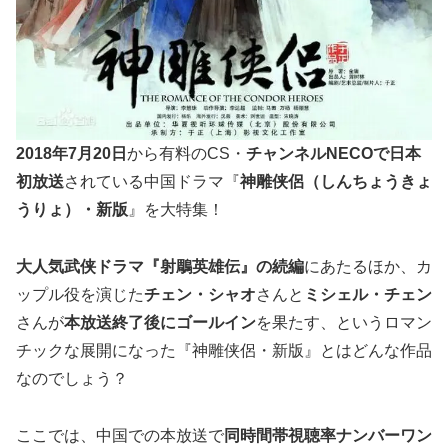
2018年7月20日
から有料のCS・
チャンネルNECOで日本
初放送
されている中国ドラマ『
神雕侠侶（しんちょうきょ
うりょ）・新版
』を大特集！
大人気武侠ドラマ『射鵰英雄伝』の続編
にあたるほか、カ
ップル役を演じた
チェン・シャオ
さんと
ミシェル・チェン
さんが
本放送終了後にゴールイン
を果たす、というロマン
チックな展開になった『神雕侠侶・新版』とはどんな作品
なのでしょう？
ここでは、中国での本放送で
同時間帯視聴率ナンバーワン