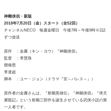
神雕侠侶・新版
2018年7月20日（金）スタート（全52回）
チャンネルNECO 毎週金曜日 午後7時～午後9時※2話
ずつ放送
原作 ：金庸（キン・ヨウ）『神鵰侠侶』
監督 ：李慧珠
鄧偉恩
李達超
脚本 ：ユー・ジョン（ドラマ『宮～パレス～』）
原作者の金庸さんは、『射鵰英雄伝』『神鵰侠侶』『倚天
屠龍記』という射鵰三部作を誕生させている武侠小説の第
一人者です。