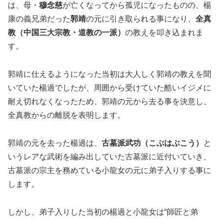
は、母・
穆念慈
が亡くなってから孤児になったものの、楊
康の義兄弟だった
郭靖
の元に引き取られる事になり、
全真
教（中国三大宗教・道教の一派）
の教えを叩き込まれま
す。
郭靖に仕えるようになった当初は大人しく郭靖の教えを聞
いていた楊過でしたが、周囲から受けていた酷いイジメに
耐え切れなくなったため、郭靖の元から去る事を決意し、
全真教からの離脱を表明します。
郭靖の元を去った楊過は、
古墓派武功（こぶはぶこう）
と
いうレアな武術を編み出していた古墓派に近付いていき、
古墓派の宗主を務めている小龍女の元に弟子入りする事に
します。
しかし、弟子入りした当初の楊過と小龍女は“師匠と弟