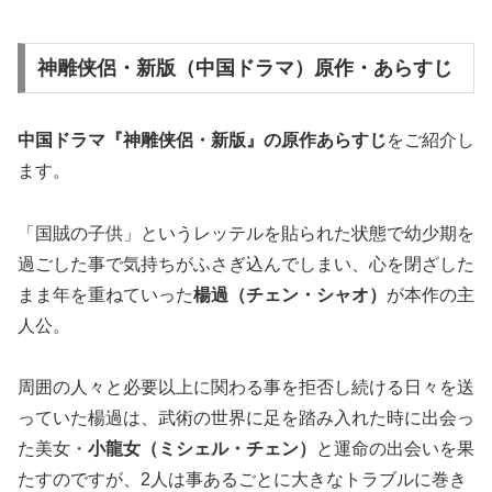
神雕侠侶・新版（中国ドラマ）原作・あらすじ
中国ドラマ『神雕侠侶・新版』の
原作あらすじ
をご紹介し
ます。
「国賊の子供」というレッテルを貼られた状態で幼少期を
過ごした事で気持ちがふさぎ込んでしまい、心を閉ざした
まま年を重ねていった
楊過（チェン・シャオ）
が本作の主
人公。
周囲の人々と必要以上に関わる事を拒否し続ける日々を送
っていた楊過は、武術の世界に足を踏み入れた時に出会っ
た美女・
小龍女（ミシェル・チェン）
と運命の出会いを果
たすのですが、2人は事あるごとに大きなトラブルに巻き