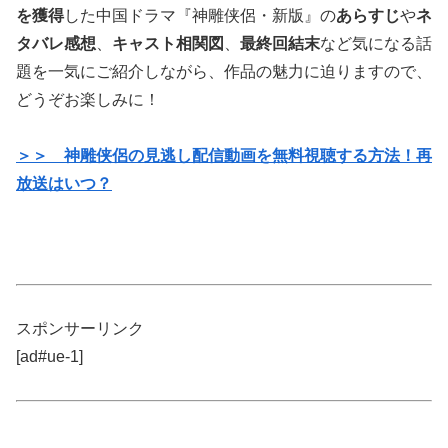
を獲得
した中国ドラマ『神雕侠侶・新版』の
あらすじ
や
ネ
タバレ感想
、
キャスト相関図
、
最終回結末
など気になる話
題を一気にご紹介しながら、作品の魅力に迫りますので、
どうぞお楽しみに！
＞＞ 神雕侠侶の見逃し配信動画を無料視聴する方法！再
放送はいつ？
スポンサーリンク
[ad#ue-1]