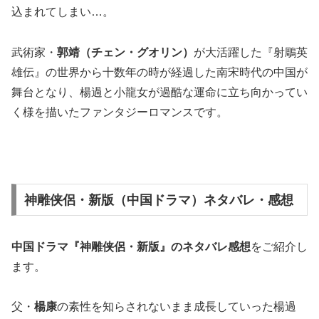
込まれてしまい…。
武術家・
郭靖（チェン・グオリン）
が大活躍した『射鵰英
雄伝』の世界から十数年の時が経過した南宋時代の中国が
舞台となり、楊過と小龍女が過酷な運命に立ち向かってい
く様を描いたファンタジーロマンスです。
神雕侠侶・新版（中国ドラマ）ネタバレ・感想
中国ドラマ『神雕侠侶・新版』の
ネタバレ感想
をご紹介し
ます。
父・
楊康
の素性を知らされないまま成長していった楊過