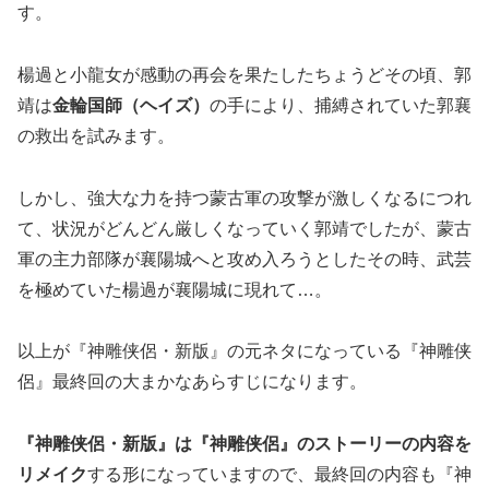
す。
楊過と小龍女が感動の再会を果たしたちょうどその頃、郭
靖は
金輪国師（ヘイズ）
の手により、捕縛されていた郭襄
の救出を試みます。
しかし、強大な力を持つ蒙古軍の攻撃が激しくなるにつれ
て、状況がどんどん厳しくなっていく郭靖でしたが、蒙古
軍の主力部隊が襄陽城へと攻め入ろうとしたその時、武芸
を極めていた楊過が襄陽城に現れて…。
以上が『神雕侠侶・新版』の元ネタになっている『神雕侠
侶』最終回の大まかなあらすじになります。
『神雕侠侶・新版』は『神雕侠侶』のストーリーの内容を
リメイク
する形になっていますので、最終回の内容も『神