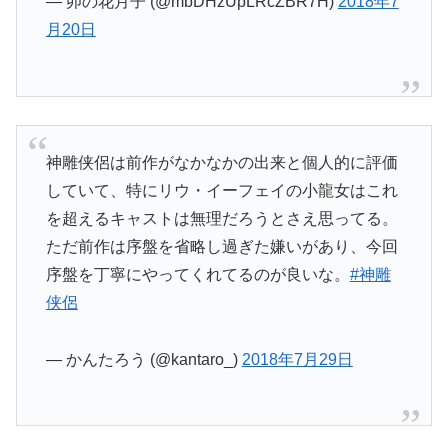
— 卯の花月子 (@mbDHzUpLRcZBR7H)
2018年7
月20日
神雕侠侶は前作がなかなかの出来と個人的に評価
していて、特にリウ・イーフェイの小龍女はこれ
を超えるキャストは無理だろうとさえ思ってる。
ただ前作は序盤を省略し過ぎた嫌いがあり、今回
序盤を丁寧にやってくれてるのが良いな。
#神雕
侠侶
— かんたろう (@kantaro_)
2018年7月29日