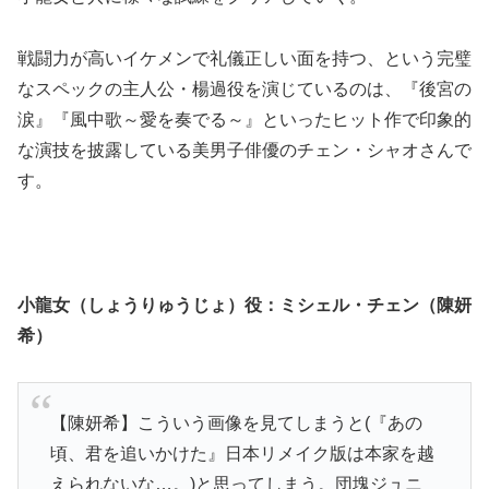
戦闘力が高いイケメンで礼儀正しい面を持つ、という完璧
なスペックの主人公・楊過役を演じているのは、『後宮の
涙』『風中歌～愛を奏でる～』といったヒット作で印象的
な演技を披露している美男子俳優のチェン・シャオさんで
す。
小龍女（しょうりゅうじょ）役：ミシェル・チェン（陳妍
希）
【陳妍希】こういう画像を見てしまうと(『あの
頃、君を追いかけた』日本リメイク版は本家を越
えられないな…。)と思ってしまう。団塊ジュニ