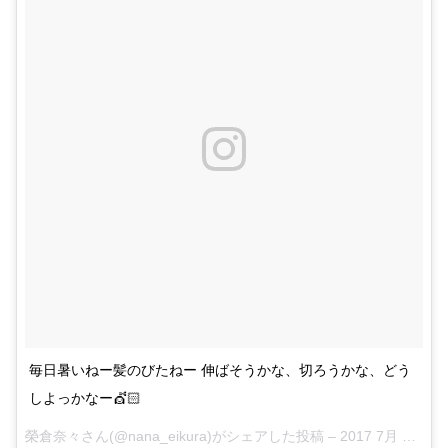
毎日暑いねー髪のびたねー 伸ばそうかな、切ろうかな、どう
しよっかなー💇🏻
榮倉奈々さん(@nana_eikura)がシェアした投稿 –
2017 7月 4 10:54午後 PDT