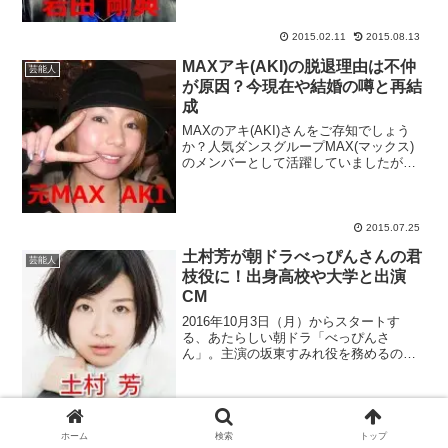
んな彼のプライベートに興味ありません
か？調べたところによると、なんでも
父...
2015.02.11
2015.08.13
MAXアキ(AKI)の脱退理由は不仲
芸能人
が原因？今現在や結婚の噂と再結
成
MAXのアキ(AKI)さんをご存知でしょう
か？人気ダンスグループMAX(マックス)
のメンバーとして活躍していましたが、
2008年に脱退しています。ここでは、
MAXアキ(AKI)さんの脱退理由は不仲が原
因だったのではという噂や、今現在何を
して...
2015.07.25
土村芳が朝ドラべっぴんさんの君
芸能人
枝役に！出身高校や大学と出演
CM
2016年10月3日（月）からスタートす
る、あたらしい朝ドラ「べっぴんさ
ん」。主演の坂東すみれ役を務めるのは
芳根京子さんになりますが、土村芳さん
演じる田坂君枝は、すみれの女学校時代
の同級生で、戦後にすみれと共に会社を
興す創業メンバーとしてド...
2016.09.30
2016.10.05
ホーム
検索
トップ