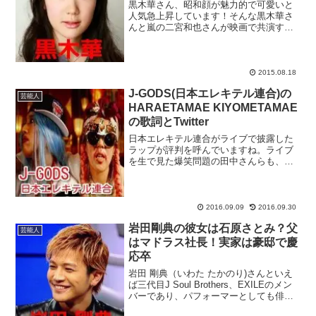
黒木華さん、昭和顔が魅力的で可愛いと
人気急上昇しています！そんな黒木華さ
んと嵐の二宮和也さんが映画で共演する
というので、どんな作品なのか気になる
ところですよね。黒木華さんの結婚の噂
や彼氏の情報なども一緒に、興味津々で
ご紹介してみたいと思いま...
2015.08.18
J-GODS(日本エレキテル連合)の
芸能人
HARAETAMAE KIYOMETAMAE
の歌詞とTwitter
日本エレキテル連合がライブで披露した
ラップが評判を呼んでいますね。ライブ
を生で見た爆笑問題の田中さんらも、ラ
ジオやTwitterなどのSNSでその完成度の
高さが素晴らしいと太鼓判を押していま
す。TwitterやYoutubeの一般の方々から...
2016.09.09
2016.09.30
岩田剛典の彼女は石原さとみ？父
芸能人
はマドラス社長！実家は豪邸で慶
応卒
岩田 剛典（いわた たかのり)さんといえ
ば三代目J Soul Brothers、EXILEのメン
バーであり、パフォーマーとしても俳優
としてもその活躍が注目されてます。そ