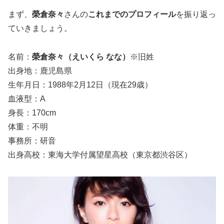
まず、
榮倉奈々
さんの
これまでのプロフィール
を振り返っ
ていきましょう。
名前：
榮倉奈々（えいくら なな）
※旧姓
出身地：鹿児島県
生年月日：1988年2月12日（現在29歳）
血液型：A
身長：170cm
体重：不明
事務所：研音
出身高校：東海大学付属望星高校（東京都渋谷区）