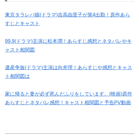
東京タラレバ娘(ドラマ)吉高由里子が第4出勤！原作あら
すじとキャスト
99.9(ドラマ)主演に松本潤！あらすじ感想とネタバレやキ
ャスト相関図
遺産争族(ドラマ)主演は向井理！あらすじや感想とキャス
ト相関図は
家に帰ると妻が必ず死んだふりをしています。(映画)原作
あらすじとネタバレ感想！キャスト相関図と予告PV動画