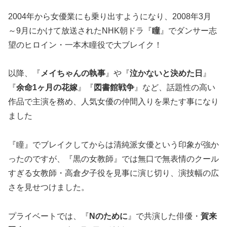
2004年から女優業にも乗り出すようになり、2008年3月
～9月にかけて放送されたNHK朝ドラ『
瞳
』でダンサー志
望のヒロイン・一本木瞳役で大ブレイク！
以降、『
メイちゃんの執事
』や『
泣かないと決めた日
』
『
余命1ヶ月の花嫁
』『
図書館戦争
』など、話題性の高い
作品で主演を務め、人気女優の仲間入りを果たす事になり
ました
『瞳』でブレイクしてからは清純派女優という印象が強か
ったのですが、『黒の女教師』では無口で無表情のクール
すぎる女教師・高倉夕子役を見事に演じ切り、演技幅の広
さを見せつけました。
プライベートでは、『
Nのために
』で共演した俳優・
賀来