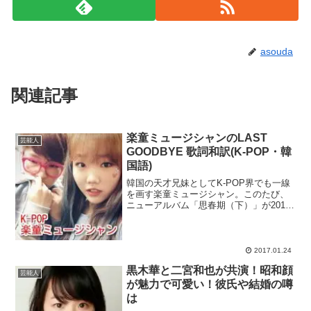
asouda
関連記事
楽童ミュージシャンのLAST
芸能人
GOODBYE 歌詞和訳(K-POP・韓
国語)
韓国の天才兄妹としてK-POP界でも一線
を画す楽童ミュージシャン。このたび、
ニューアルバム「思春期（下）」が2017
年1月3日にリリースされました。そのア
ルバムのタイトル曲、「LAST
GOODBYE」の韓国語歌詞を和訳しまし
た。スポンサー...
2017.01.24
黒木華と二宮和也が共演！昭和顔
芸能人
が魅力で可愛い！彼氏や結婚の噂
は