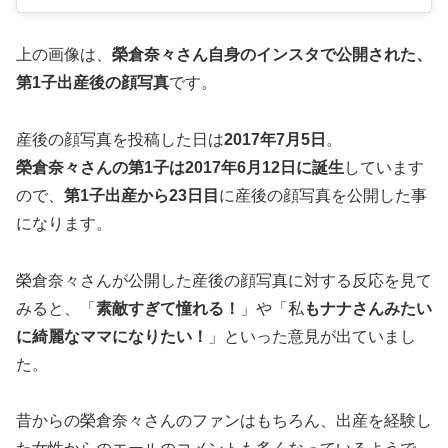
上の画像は、
榮倉奈々さん自身のインスタで公開された、
第1子出産後の顔写真
です。
産後の顔写真を投稿した日は
2017年7月5日
。
榮倉奈々さんの第1子は2017年6月12日に誕生
しています
ので、
第1子出産から
23
日目
に産後の顔写真を公開した事
になります。
榮倉奈々さんが公開した産後の顔写真に対する反応を見て
みると、「
素敵すぎて憧れる！
」や「私
もナナさんみたい
に綺麗なママになりたい！
」といった意見が出ていまし
た。
昔からの榮倉奈々さんのファンはもちろん、出産を経験し