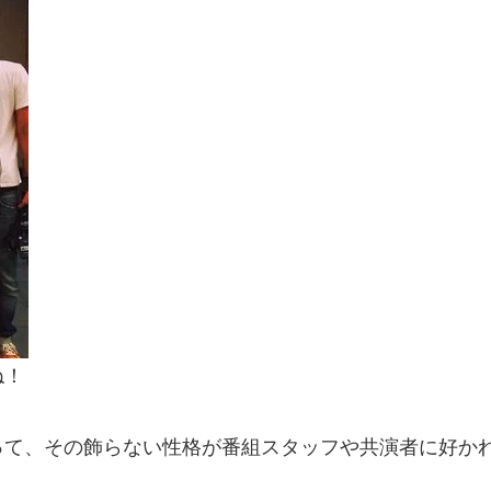
ね！
って、その
飾らない性格
が番組スタッフや共演者に好か