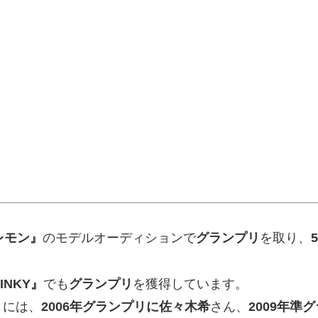
レモン』
のモデルオーディションで
グランプリ
を取り、
5
INKY』
でも
グランプリ
を獲得しています。
リには、
2006
年グランプリに佐々木希
さん、
2009
年準グ