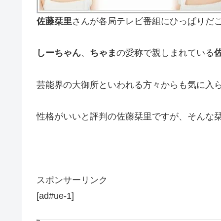
佐藤栞里
さんが各局テレビ番組にひっぱりだ
しーちゃん
、
ちゃま
の愛称で親しまれている
芸能界の大御所といわれる方々からも気に入
性格がいいと評判の佐藤栞里ですが、そんな
スポンサーリンク
[ad#ue-1]