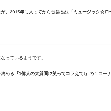
たが、
2015
年
に入ってから音楽番組
『ミュージック☆ロ
になっているようです。
を務める
『1億人の大質問!?笑ってコラえて!』
の１コー