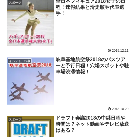
全日本フィギュア2018女子の日
スポーツ
程！速報結果と滑走順や代表選
手！
2018.12.11
岐阜基地航空祭2018のバスツア
イベント・行事
ーと予行日程！穴場スポットや駐
車場渋滞情報！
2018.10.29
ドラフト会議2018の中継日程や
スポーツ
時間は？ネット動画やテレビ放送
はある？