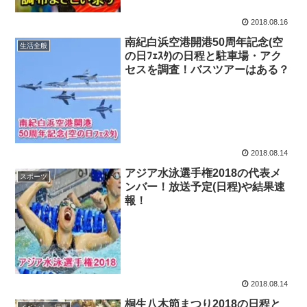
2018.08.16
南紀白浜空港開港50周年記念(空
生活全般
の日ﾌｪｽﾀ)の日程と駐車場・アク
セスを調査！バスツアーはある？
2018.08.14
アジア水泳選手権2018の代表メ
スポーツ
ンバー！放送予定(日程)や結果速
報！
2018.08.14
桐生八木節まつり2018の日程と