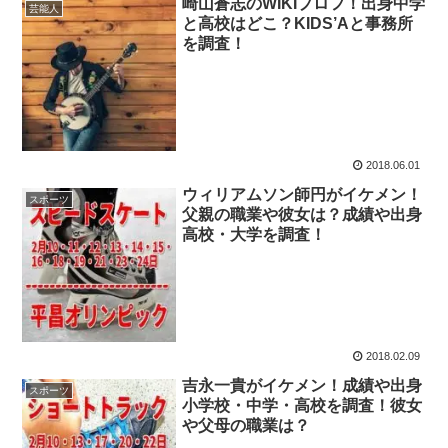
崎山蒼志のWIKIプロフ！出身中学
芸能人
と高校はどこ？KIDS’Aと事務所
を調査！
2018.06.01
ウィリアムソン師円がイケメン！
スポーツ
父親の職業や彼女は？成績や出身
高校・大学を調査！
2018.02.09
吉永一貴がイケメン！成績や出身
スポーツ
小学校・中学・高校を調査！彼女
や父母の職業は？