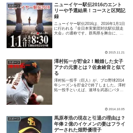
ニューイヤー駅伝2016のエント
スポーツ
リーや予選結果！コースと区間記
録
ニューイヤー駅伝2016は、2016年1月1日
に行われる『全日本実業団対抗駅伝競走
大会』の通称です。群馬県を舞台に、各
企業のトップランナーたちがメンバーの
熱い思いが詰まった襷（たすき）をつな
いでいきます。1月2日・3日に行われる学
生駅伝の箱...
2015.11.21
澤村拓一が貯金2！離婚した女子
スポーツ
アナの元妻とは？佐倉綾音と似て
る
澤村拓一投手（巨人）が、プロ野球2014
年シーズンを貯金2で終了しました。澤村
拓一投手といえば、速球を武器にバタバ
タと三振をとるイメージですが、これま
での成績は今ひとつパッとしませんでし
た。澤村選手のこれまでの成績や、結
婚・離婚を経験した元...
2014.10.05
馬原孝浩の現在と引退の理由は？
スポーツ
年俸２億のイケメンの妻はフライ
デーされた畑野優理子