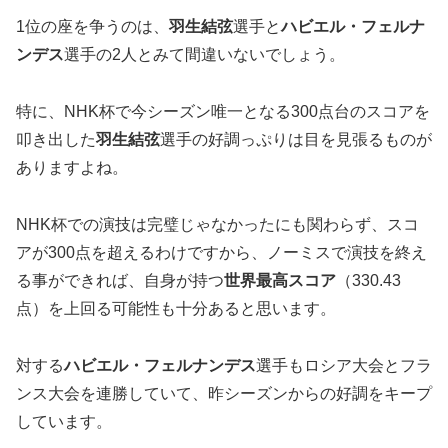
1位の座を争うのは、
羽生結弦
選手と
ハビエル・フェルナ
ンデス
選手の2人とみて間違いないでしょう。
特に、NHK杯で今シーズン唯一となる300点台のスコアを
叩き出した
羽生結弦
選手の好調っぷりは目を見張るものが
ありますよね。
NHK杯での演技は完璧じゃなかったにも関わらず、スコ
アが300点を超えるわけですから、ノーミスで演技を終え
る事ができれば、自身が持つ
世界最高スコア
（330.43
点）を上回る可能性も十分あると思います。
対する
ハビエル・フェルナンデス
選手もロシア大会とフラ
ンス大会を連勝していて、昨シーズンからの好調をキープ
しています。