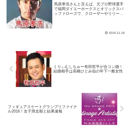
馬原孝浩さんと言えば、元プロ野球選手
で福岡ダイエーホークスとオリックスバ
ッファローズで、クローザーやリリーフ
ピッチャーとして大活躍し、最高年俸2億
１千万円を稼ぐほどの選手でした。しか
し、オリックスに移籍してわずか２年で
引退することになります...
2016.11.16
くりぃむしちゅー有田哲平が合コン婚！
結婚相手は高橋ひとみ似の年下一般女性
フィギュアスケートグランプリファイナ
ル2016！女子滑走順と結果速報