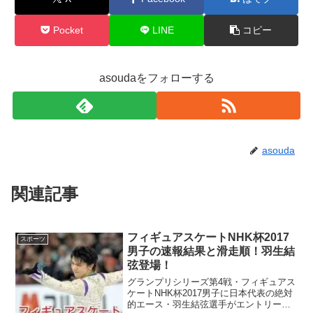
Pocket
LINE
コピー
asoudaをフォローする
asouda
関連記事
フィギュアスケートNHK杯2017
スポーツ
男子の速報結果と滑走順！羽生結
弦登場！
グランプリシリーズ第4戦・フィギュアス
ケートNHK杯2017男子に日本代表の絶対
的エース・羽生結弦選手がエントリー！