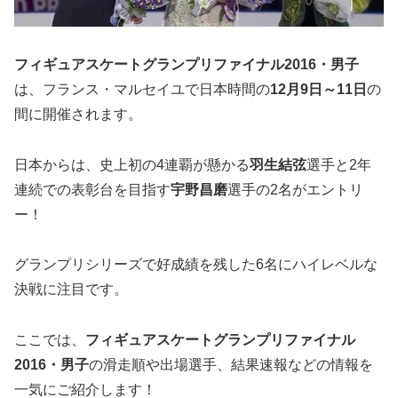
フィギュアスケートグランプリファイナル2016・男子
は、フランス・マルセイユで日本時間の
12月9日～11日
の
間に開催されます。
日本からは、史上初の4連覇が懸かる
羽生結弦
選手と2年
連続での表彰台を目指す
宇野昌磨
選手の2名がエントリ
ー！
グランプリシリーズで好成績を残した6名にハイレベルな
決戦に注目です。
ここでは、
フィギュアスケートグランプリファイナル
2016・男子
の滑走順や出場選手、結果速報などの情報を
一気にご紹介します！