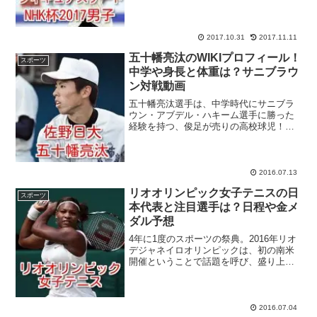
羽生結弦選手といえば、先日行われたフ
ィギュアスケートロシア大会2017男子で2
位に敗れたものの、最高難度の大技・4回
転ルッツ...
2017.10.31
2017.11.11
五十幡亮汰のWIKIプロフィール！
スポーツ
中学や身長と体重は？サニブラウ
ン対戦動画
五十幡亮汰選手は、中学時代にサニブラ
ウン・アブデル・ハキーム選手に勝った
経験を持つ、俊足が売りの高校球児！プ
ロ野球チームのスカウト陣からも大きな
期待が懸けられています。春の選抜に4
度、夏の甲子園に6度出場している強豪
校・佐野日大の硬式野球部...
2016.07.13
リオオリンピック女子テニスの日
スポーツ
本代表と注目選手は？日程や金メ
ダル予想
4年に1度のスポーツの祭典。2016年リオ
デジャネイロオリンピックは、初の南米
開催ということで話題を呼び、盛り上が
っています！リオオリンピックは約2週間
に渡り、全28競技306種目で競い合いま
す。今回ご紹介する女子テニスシングル
スもその内の...
2016.07.04