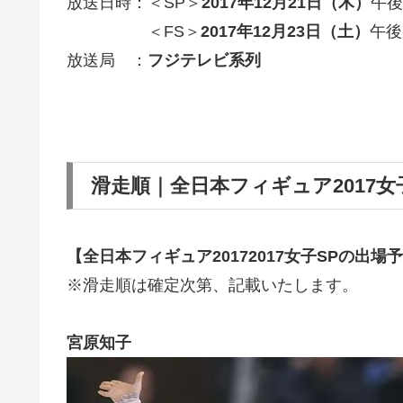
放送日時：＜SP＞
2017年12月21日（木）
午後
＜FS＞
2017年12月23日（
土
）
午後
放送局 ：
フジテレビ系列
滑走順｜全日本フィギュア2017
【全日本フィギュア20172017女子SPの出場
※滑走順は確定次第、記載いたします。
宮原知子