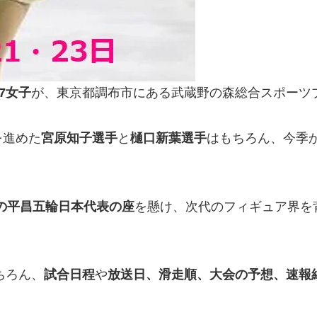
7女子
が、東京都調布市にある武蔵野の森総合スポーツ
を進めた
宮原知子選手
と
樋口新葉選手
はもちろん、今季
幕の平昌五輪日本代表の座
を懸け、次代のフィギュア界を
ちろん、
試合日程
や
放送日、滑走順、大会の予想、速報