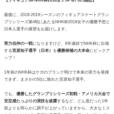
【フィギュアGPNHK杯2018女子SP＆FSの感想】
最後に、2018-2019シーズンのフィギュアスケートグラン
プリシリーズ第4戦にあたるNHK杯2018女子の優勝予想と
日本人選手の展望をお届けします。
実力伯仲の一戦
になりますけど、6年連続でNHK杯に出場
する
宮原知子
選手（日本）
を
優勝候補の大本命
にピックア
ップ！
1年前のNHK杯はケガのブランク明けで本来の実力を発揮
できず、まさかの5位に敗れた宮原知子選手。
でも、
優勝したグランプリシリーズ初戦・アメリカ大会で
安定感たっぷりの演技を披露
するなど、どん底だった1年
前よりも明らかに調子が上がっていますから、大きなミス