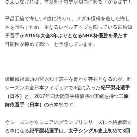
さえしなければ、宮原知子選手が順当に勝ち上がるはず！
平昌五輪で悔しい4位に終わり、メダル獲得を逃した悔し
さを晴らすため、更なるレベルアップを図っている宮原知
子選手が
2015年大会3年ぶりとなるNHK杯優勝を果たす
可能性が極めて高い、と予想しています。
優勝候補筆頭の宮原知子選手を脅かす存在となるのが、昨
シーズンの全日本フィギュアで3位に入った
紀平梨花
選手
（日本）
と、2017年四大陸選手権優勝の実績を持つ
三原
舞依
選手（日本）
の日本勢です。
今シーズンからシニアのグランプリシリーズに本格参戦す
る事になる
紀平梨花選手は、女子シングル史上初めて3回