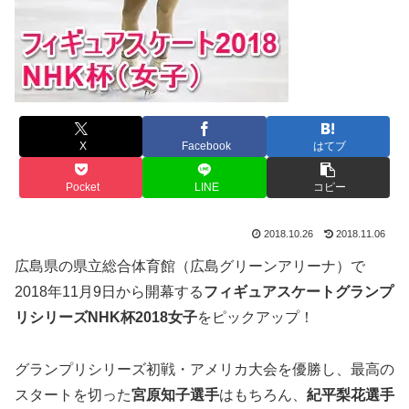
X
Facebook
はてブ
Pocket
LINE
コピー
2018.10.26
2018.11.06
広島県の県立総合体育館（広島グリーンアリーナ）で
2018年11月9日から開幕する
フィギュアスケートグランプ
リシリーズNHK杯2018女子
をピックアップ！
グランプリシリーズ初戦・アメリカ大会を優勝し、最高の
スタートを切った
宮原知子選手
はもちろん、
紀平梨花選手