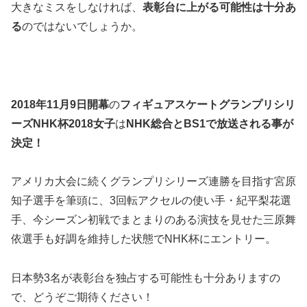
大きなミスをしなければ、
表彰台に上がる可能性は十分あ
る
のではないでしょうか。
2018年11月9日開幕
の
フィギュアスケートグランプリシリ
ーズNHK杯2018女子
は
NHK総合とBS1で放送される事が
決定！
アメリカ大会に続くグランプリシリーズ連勝を目指す宮原
知子選手を筆頭に、3回転アクセルの使い手・紀平梨花選
手、今シーズン初戦でまとまりのある演技を見せた三原舞
依選手も好調を維持した状態でNHK杯にエントリー。
日本勢3名が表彰台を独占する可能性も十分ありますの
で、どうぞご期待ください！