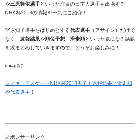
や
三原舞依選手
といった注目の日本人選手も出場する
NHK杯2018の情報を一気にご紹介！
宮原知子選手をはじめとする
代表選手
（アサイン）だけで
なく、
速報結果
や
順位予想
、
滑走順
といった気になる話題
を総まとめしていきますので、どうぞお楽しみに！
NHK杯 男子
フィギュアスケートNHK杯2018男子！速報結果と滑走順
や代表選手！
スポンサーリンク