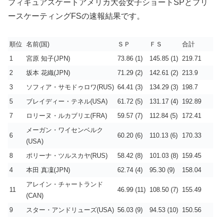
フィギュアスケートアメリカ大会女子ショートSPとフリ
ースケーティングFSの速報結果です。
順位
名前(国)
ＳＰ
ＦＳ
合計
1
宮原 知子(JPN)
73.86 (1)
145.85 (1)
219.71
2
坂本 花織(JPN)
71.29 (2)
142.61 (2)
213.9
3
ソフィア・サモドゥロワ(RUS)
64.41 (3)
134.29 (3)
198.7
5
ブレイディー・テネル(USA)
61.72 (5)
131.17 (4)
192.89
7
ロリーヌ・ルカブリエ(FRA)
59.57 (7)
112.84 (5)
172.41
メーガン・ワイセンベルク
6
60.20 (6)
110.13 (6)
170.33
(USA)
8
ポリーナ・ツルスカヤ(RUS)
58.42 (8)
101.03 (8)
159.45
4
本田 真凜(JPN)
62.74 (4)
95.30 (9)
158.04
アレイン・チャートランド
11
46.99 (11)
108.50 (7)
155.49
(CAN)
9
スター・アンドリューズ(USA)
56.03 (9)
94.53 (10)
150.56