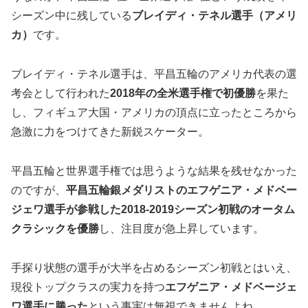
シーズン中に残している
ブレイディ・テネル選手（アメリ
カ）
です。
ブレイディ・テネル選手は、平昌五輪のアメリカ代表の選
考会として行われた
2018年の全米選手権で初優勝
を果た
し、フィギュア大国・アメリカの頂点に立ったところから
急激に力をつけてきた新鋭スケーター。
平昌五輪と世界選手権では思うような結果を残せなかった
のですが、
平昌五輪銀メダリストのエフゲニア・メドベー
ジェワ選手が参戦した2018-2019シーズン初戦のオータム
クラシックを
優勝
し、注目度が急上昇しています。
手探り状態の選手が大半を占めるシーズン初戦とはいえ、
現役トップクラスの実力を持つ
エフゲニア・メドベージェ
ワ選手に勝った
という事実は無視できませんよね。