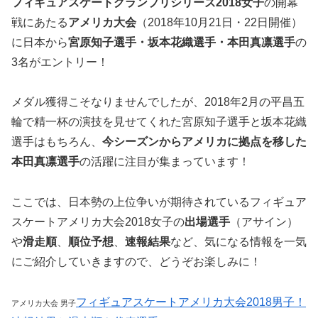
フィギュアスケートグランプリシリーズ2018女子
の開幕
戦にあたる
アメリカ大会
（2018年10月21日・22日開催）
に日本から
宮原知子選手・坂本花織選手・本田真凛選手
の
3名がエントリー！
メダル獲得こそなりませんでしたが、2018年2月の平昌五
輪で精一杯の演技を見せてくれた宮原知子選手と坂本花織
選手はもちろん、
今シーズンからアメリカに拠点を移した
本田真凛選手
の活躍に注目が集まっています！
ここでは、日本勢の上位争いが期待されているフィギュア
スケートアメリカ大会2018女子の
出場選手
（アサイン）
や
滑走順
、
順位予想
、
速報結果
など、気になる情報を一気
にご紹介していきますので、どうぞお楽しみに！
フィギュアスケートアメリカ大会2018男子！
アメリカ大会 男子