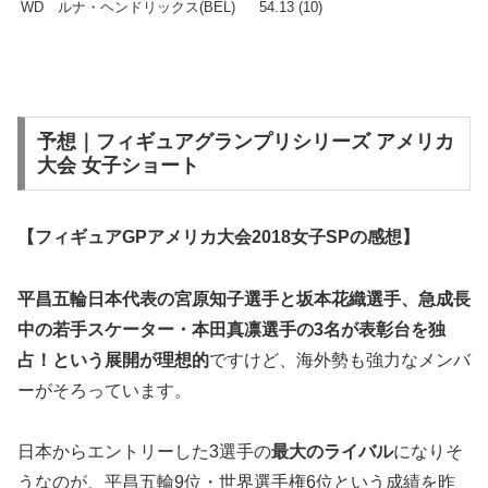
WD
ルナ・ヘンドリックス(BEL)
54.13 (10)
予想｜フィギュアグランプリシリーズ アメリカ
大会 女子ショート
【フィギュアGPアメリカ大会2018女子SPの感想】
平昌五輪日本代表の宮原知子選手と坂本花織選手、急成長
中の若手スケーター・本田真凛選手の3名が表彰台を独
占！という展開が理想的
ですけど、海外勢も強力なメンバ
ーがそろっています。
日本からエントリーした3選手の
最大のライバル
になりそ
うなのが、平昌五輪9位・世界選手権6位という成績を昨