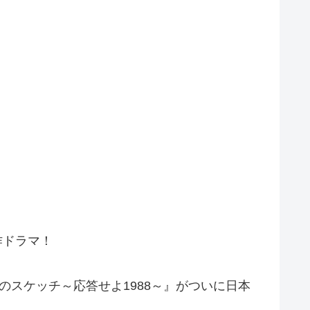
作ドラマ！
のスケッチ～応答せよ1988～』がついに日本