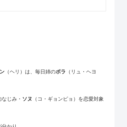
ン
（ヘリ）は、毎日姉の
ボラ
（リュ・ヘヨ
幼なじみ・
ソヌ
（コ・ギョンピョ）を恋愛対象
が分かり…。