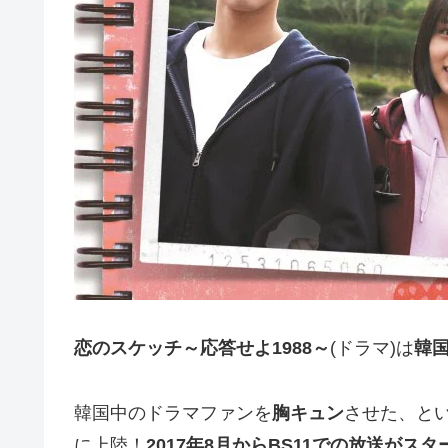
恋のスケッチ～応答せよ1988～
(ドラマ)は
韓
韓国中のドラマファンを
胸キュン
させた、と
に上陸！
2017年8月からBS11での放送がスタ