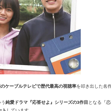
国のケーブルテレビで歴代最高の視聴率
を叩き出した名
いう
純愛ドラマ『応答せよ』シリーズの3作目
となる『恋
ート
しています。